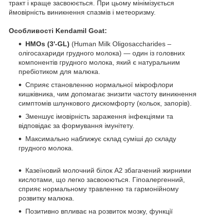
тракт і краще засвоюється. При цьому мінімізується
ймовірність виникнення спазмів і метеоризму.
Особливості Kendamil Goat:
HMOs (3'-GL)
(Human Milk Oligosaccharides –
олігосахариди грудного молока) — один із головних
компонентів грудного молока, який є натуральним
пребіотиком для малюка.
Сприяє становленню нормальної мікрофлори
кишківника, чим допомагає знизити частоту виникнення
симптомів шлункового дискомфорту (кольок, запорів).
Зменшує імовірність зараження інфекціями та
відповідає за формування імунітету.
Максимально наближує склад суміші до складу
грудного молока.
Казеїновий молочний білок А2 збагачений жирними
кислотами, що легко засвоюються. Гіпоалергенний,
сприяє нормальному травленню та гармонійному
розвитку малюка.
Позитивно впливає на розвиток мозку, функції