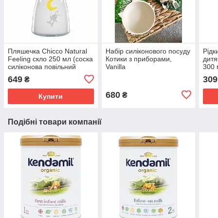
Пляшечка Chicco Natural
Набір силіконового посуду
Рідк
Feeling скло 250 мл (соска
Котики з приборами,
дитя
силіконова повільний
Vanilla
300 
потік) 0+
649
309
₴
680
₴
Купити
Подібні товари компанії