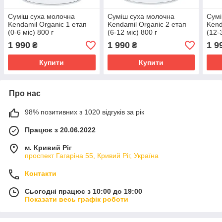
Суміш суха молочна
Суміш суха молочна
Сумі
Kendamil Organic 1 етап
Kendamil Organic 2 етап
Kend
(0-6 міс) 800 г
(6-12 міс) 800 г
(12-
1 990
1 990
1 9
₴
₴
Купити
Купити
Про нас
98% позитивних з 1020 відгуків за рік
Працює з 20.06.2022
м. Кривий Ріг
проспект Гагаріна 55, Кривий Ріг, Україна
Контакти
Сьогодні працює з 10:00 до 19:00
Показати весь графік роботи