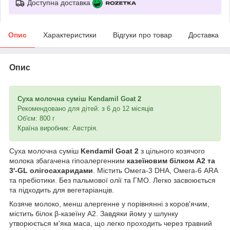
Доступна доставка
Опис
Характеристики
Відгуки про товар
Доставка
Опис
Суха молочна суміш Kendamil Goat 2
Рекомендовано для дітей: з 6 до 12 місяців
Об'єм: 800 г
Країна виробник: Австрія.
Суха молочна суміш
Kendamil Goat 2
з цільного козячого
молока збагачена гіпоалергенним
казеїновим білком А2 та
3'-GL олігосахаридами
. Містить Омега-3 DHA, Омега-6 ARA
та пребіотики. Без пальмової олії та ГМО. Легко засвоюється
та підходить для вегетаріанців.
Козяче молоко, менш алергенне у порівнянні з коров'ячим,
містить білок β-казеїну А2. Завдяки йому у шлунку
утворюється м'яка маса, що легко проходить через травний