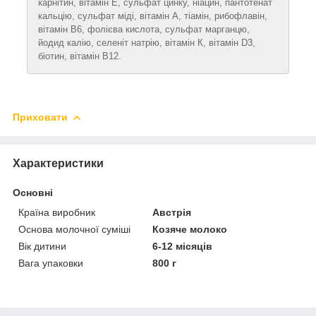
карнітин, вітамін Е, сульфат цинку, ніацин, пантотенат
кальцію, сульфат міді, вітамін А, тіамін, рибофлавін,
вітамін B6, фолієва кислота, сульфат марганцю,
йодид калію, селеніт натрію, вітамін К, вітамін D3,
біотин, вітамін В12.
Приховати
Характеристики
Основні
Країна виробник
Австрія
Основа молочної суміші
Козяче молоко
Вік дитини
6-12 місяців
Вага упаковки
800 г