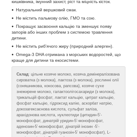
кишківника, імунний захист, ріст та міцність кісток.
Натуральний вершковий смак.
Не містить пальмову олію, ГМО та сою.
Покращує засвоєння кальцію та зменшує появу
запорів або інших проблем з системою травлення
дитини.
Не містить риб'ячого жиру (природний алерген).
Omega-3 DHA отримана з морських водоростей, що
краще для дитини та екосистеми.
Склад
: цільне козяче молоко, козяча демінералізована
сироватка (з молока), лактоза (з молока), рослинні олії
(соняшникова, кокосова, рапсова), козяче сухе
знежирене молоко, галактоолігосахариди (з молока),
трикальцій фосфат, лактат кальцію, цитрат кальцію,
фосфат кальцію, гідроксид калію, аскорбат натрію,
докозагексаєнова кислота, сульфат заліза,
арахідонова кислота, нуклеотиди (цитидин-5’-
монофосфат, динатрій уридин-5’-монофосфат,
аденозин-5’-монофосфат, дінатрій інозин -5’-
монофосфат, дінатрій гуанозін-5’ монофосфат), L-