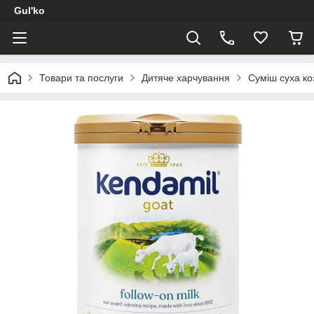
Gul'ko
Товари та послуги
Дитяче харчування
Суміш суха ко