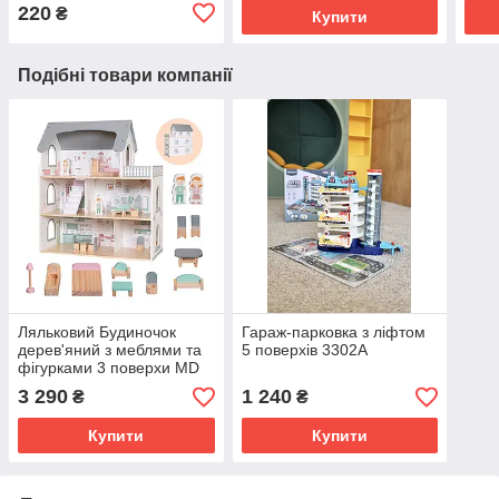
220
₴
Купити
Подібні товари компанії
Ляльковий Будиночок
Гараж-парковка з ліфтом
дерев'яний з меблями та
5 поверхів 3302A
фігурками 3 поверхи MD
1425
3 290
1 240
₴
₴
Купити
Купити