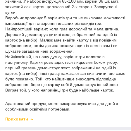
хвилини. У наборі: інструкція 65х100 мм, картки 36 шт, мат.
захисний лак, картон целюлозний 2-х сторон. Заокруглені
вугли.
Виробник пропонує 5 варіантів гри та не виключає можливості
імпровізації для створення власних різновидів гри.
Найпростіший варіант, коли грає дорослий та мала дитина.
Дорослий демонструє дитині жест, зображений на одній із
карток (на вибір). Малюк має знайти картку з від повідним
зображенням, потім дитина показує один із жecтів вам і ви
шукаєте загадане нею зображення.
Найцікавіший, на нашу думку, варіант гри полягає в
наступному. Картки розкладаються лицьовим боком угору,
перший гравець демонструє жест, зображений на одній із
карток (на вибір), інші гравці намагаються визначити, що саме
було показано. Той, хто найшвидше знаходить відповідңе
зображення, бере цю картку собі й демонструє інший жест.
Виграє той, у кого наприкінці гри буде найбільше карток.
Адаптований продукт, може використовуватися для дітей з
особливими освітніми потребами.
Приховати