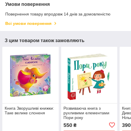
Умови повернення
Повернення товару впродовж 14 днів за домовленістю
Всі умови повернення
З цим товаром також замовляють
Книга Зворушливі книжки:
Розвиваюча книга з
Книг
Таке велике слоненя
рухливими елементами
Див
Пори року
Ніль
550
390
₴