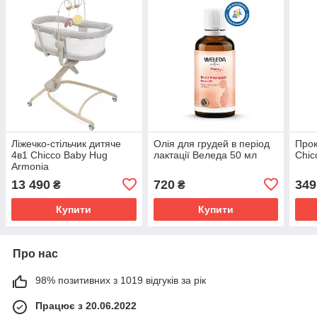
Ліжечко-стільчик дитяче
Олія для грудей в період
Прок
4в1 Chicco Baby Hug
лактації Веледа 50 мл
Chic
Armonia
13 490
720
349
₴
₴
Купити
Купити
Про нас
98% позитивних з 1019 відгуків за рік
Працює з 20.06.2022