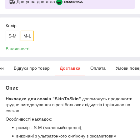
Доступна доставка
Колір
S-M
M-L
В наявності
ки
Відгуки про товар
Доставка
Оплата
Умови пове
Опис
Накладки для сосків "SkinToSkin"
допоможуть продовжити
грудне вигодовування в разі больових відчуттів і тріщинах на
сосках.
Особливості накладок:
розмір - S-M (маленькі/середні);
виконані з ультратонкого силікону з оксамитовим