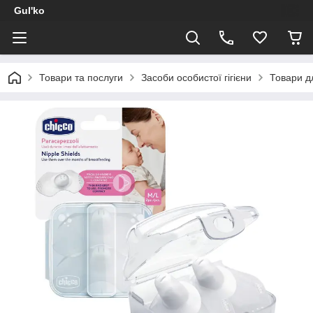
Gul'ko
Товари та послуги
Засоби особистої гігієни
Товари д