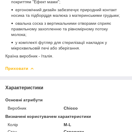
покриттям "Ефект мами";
ергономічний дизайн забезпечує природний контакт
носика та підборіддя малюка з материнськими грудьми;
овальна соска з вертикальними отворами сприяє
правильному захопленню та рівномірному потоку
молока;
у комплекті футляр для стерилізації накладок у
мікрохвильовій печі або зберігання.
Країна виробник - Італія.
Приховати
Характеристики
Основні атрибути
Виробник
Chicco
Визначені користувачем характеристики
Колір
M-L
Стан
Створити