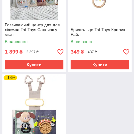
Розвиваючий центр для для
ліжечка Taf Toys Садочок у
Брязкальце Taf Toys Кролик
місті
Райлі
В наявності
В наявності
1 899
349
₴
₴
2 397 ₴
437 ₴
Купити
Купити
–18%