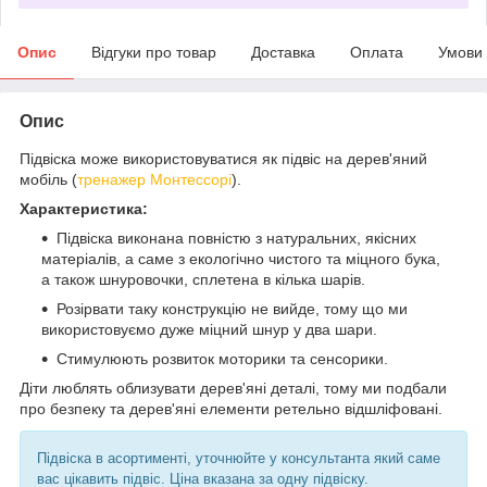
Опис
Відгуки про товар
Доставка
Оплата
Умови
Опис
Підвіска може використовуватися як підвіс на дерев'яний
мобіль (
тренажер Монтессорі
).
Характеристика:
Підвіска виконана повністю з натуральних, якісних
матеріалів, а саме з екологічно чистого та міцного бука,
а також шнуровочки, сплетена в кілька шарів.
Розірвати таку конструкцію не вийде, тому що ми
використовуємо дуже міцний шнур у два шари.
Стимулюють розвиток моторики та сенсорики.
Діти люблять облизувати дерев'яні деталі, тому ми подбали
про безпеку та дерев'яні елементи ретельно відшліфовані.
Підвіска в асортименті, уточнюйте у консультанта який саме
вас цікавить підвіс. Ціна вказана за одну підвіску.