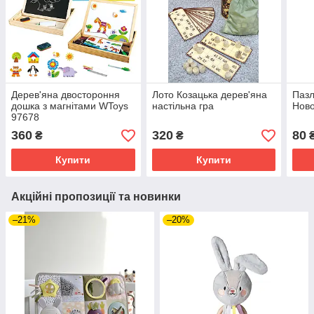
Дерев'яна двостороння
Лото Козацька дерев'яна
Пазл
дошка з магнітами WToys
настільна гра
Ново
97678
360
320
80
₴
₴
Купити
Купити
Акційні пропозиції та новинки
–21%
–20%