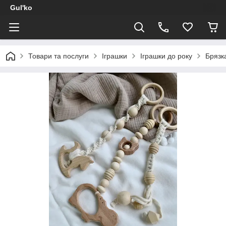
Gul'ko
Товари та послуги
Іграшки
Іграшки до року
Брязк