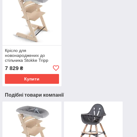
Крісло для
новонароджених до
стільчика Stokke Tripp
Trapp Newborn
7 829
₴
Купити
Подібні товари компанії