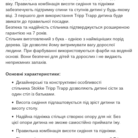
віку. Правильна комбінація висоти сидіння та підніжки
забезпечують підтримку спини та ступнів дитині у будь-якому
віці. З першого дня використання Tripp Trapp дитина буде
звикати до правильної посадки.
Безпека та надійність стільчика підтверджується розширеною
гарантією на 7 років.
Стільчик виготовлений з бука - однією з найміцніших порід
дерева. Це дозволяє йому витримувати вагу дорослої
людини. При фарбуванні використовуються фарби на водяній
основі. Вони безпечні для дітей та дорослих і не видають
неприємних запахів.
Основні характеристики:
Дизайнерські та конструктивні особливості
стільчика Stokke Tripp Trapp дозволяють дитині сісти за
один стіл із батьками.
Висота сидіння підлаштовується під зріст дитини та
висоту столу.
Надійна підніжка стільця створює опору для ніг. Без
цієї опори дитина не зможе самостійно приймати їжу.
Правильна комбінація висоти сидіння та підніжки.