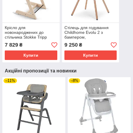
Крісло для
Стілець для годування
новонароджених до
Childhome Evolu 2 з
стільчика Stokke Tripp
бампером,
Trapp Newborn
natural/anthracite
7 829
9 250
₴
₴
Купити
Купити
Акційні пропозиції та новинки
–11%
–8%