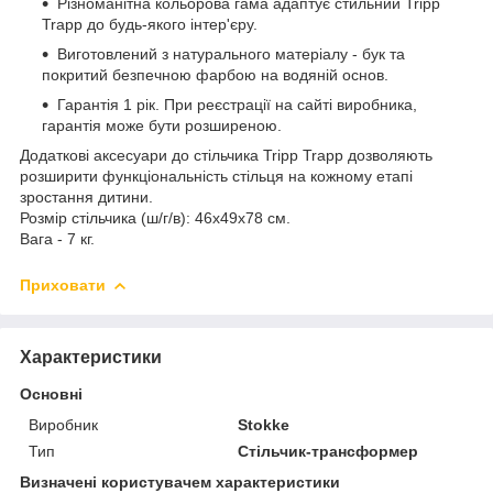
Різноманітна кольорова гама адаптує стильний Tripp
Trapp до будь-якого інтер'єру.
Виготовлений з натурального матеріалу - бук та
покритий безпечною фарбою на водяній основ.
Гарантія 1 рік. При реєстрації на сайті виробника,
гарантія може бути розширеною.
Додаткові аксесуари до стільчика Tripp Trapp дозволяють
розширити функціональність стільця на кожному етапі
зростання дитини.
Розмір стільчика (ш/г/в): 46х49х78 см.
Вага - 7 кг.
Приховати
Характеристики
Основні
Виробник
Stokke
Тип
Стільчик-трансформер
Визначені користувачем характеристики