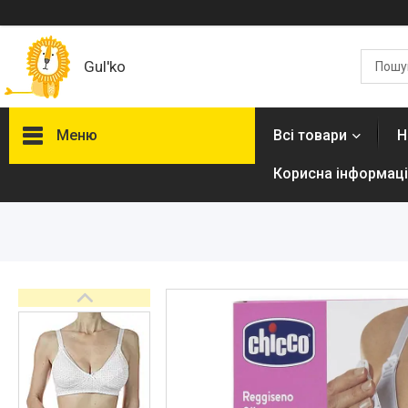
Gul'ko
Меню
Всі товари
Н
Корисна інформаці
Про нас
Акційні пропозиції
Новинки
Товари
ТОП товарів Пакунок Малюка
Підбірка товарів для малюка
до року (7000 грн)
Автокрісла
Дитячі візочки