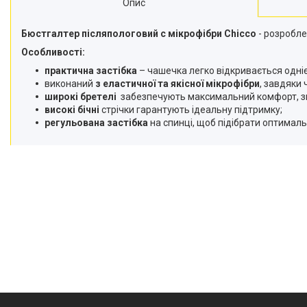
Опис
Бюстгалтер післяпологовий с мікрофібри Chicco
- розробле
Особливості:
практична застібка
– чашечка легко відкривається одні
виконаний
з еластичної та якісної мікрофібри
, завдяки
широкі бретелі
забезпечують максимальний комфорт, зні
в
исокі бічні
стрічки гарантують ідеальну підтримку;
регульована застібка
на спинці, щоб підібрати оптималь