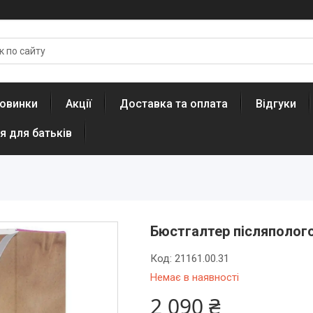
овинки
Акції
Доставка та оплата
Відгуки
я для батьків
Бюстгалтер післяпологов
Код:
21161.00.31
Немає в наявності
2 090 ₴