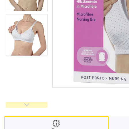
Меблі дитячі
Дитячий транспорт
Іграшки
Засоби особистої гігієни
Дитяче харчування
Одяг дитячий
Переноски для дітей
Дитяча безпека
Басейни каркасні
Валізи дитячі
Надувна продукція для дітей
Корисна інформація для
батьків