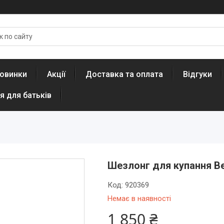
овинки
Акції
Доставка та оплата
Відгуки
я для батьків
Шезлонг для купання Be
Код:
920369
Немає в наявності
1 850 ₴