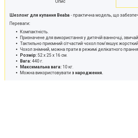
Опис
Шезлонг для купання Beaba
- практична модель, що забезпечу
Переваги
:
Компактність.
Призначене для використання у дитячій ванночці, звичайн
Тактильно приємний сітчастий чохол пом'якшує жорсткий 
Чохол знімний, можна прати в режимі делікатного прання
Розмір:
52 х 25 х 16 см.
Вага:
440 г.
Максимальна вага:
10 кг.
Можна використовувати
з народження.