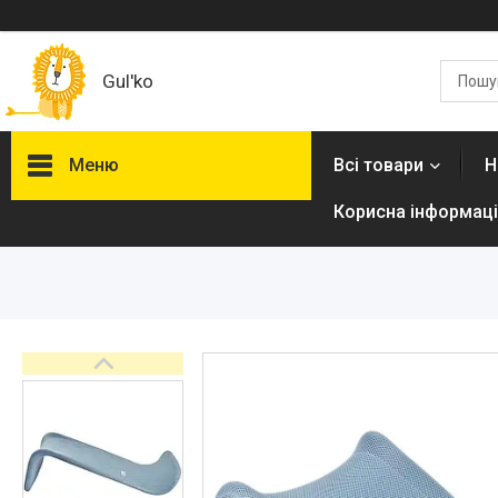
Gul'ko
Меню
Всі товари
Н
Корисна інформаці
Про нас
Акційні пропозиції
Новинки
Товари
ТОП товарів Пакунок Малюка
Підбірка товарів для малюка
до року (7000 грн)
Автокрісла
Дитячі візочки