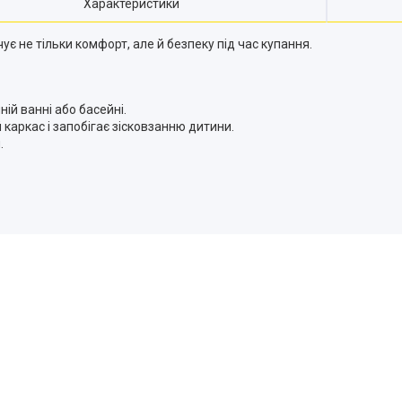
Характеристики
є не тільки комфорт, але й безпеку під час купання.
ій ванні або басейні.
каркас і запобігає зісковзанню дитини.
.