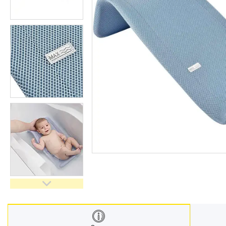
Меблі дитячі
Дитячий транспорт
Іграшки
Засоби особистої гігієни
Дитяче харчування
Одяг дитячий
Переноски для дітей
Дитяча безпека
Басейни каркасні
Валізи дитячі
Надувна продукція для дітей
Корисна інформація для
батьків