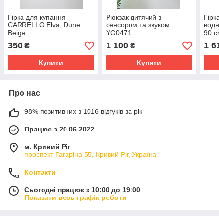
Гірка для купання
Рюкзак дитячий з
Гірк
CARRELLO Elva, Dune
сенсором та звуком
водн
Beige
YG0471
90 с
350
1 100
1 6
₴
₴
Купити
Купити
Про нас
98% позитивних з 1016 відгуків за рік
Працює з 20.06.2022
м. Кривий Ріг
проспект Гагаріна 55, Кривий Ріг, Україна
Контакти
Сьогодні працює з 10:00 до 19:00
Показати весь графік роботи