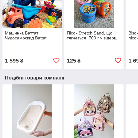
Машинка Баттат
Пісок Stretch Sand, що
Візо
Чудосамоскид Battat
тягнеться, 700 г у відерці
пісо
1 595
125
1 6
₴
₴
Подібні товари компанії