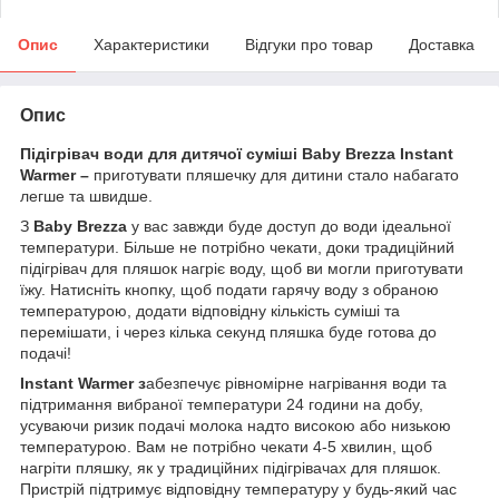
Опис
Характеристики
Відгуки про товар
Доставка
Опис
Підігрівач води для дитячої суміші Baby Brezza Instant
Warmer –
приготувати пляшечку для дитини стало набагато
легше та швидше.
З
Baby Brezza
у вас завжди буде доступ до води ідеальної
температури. Більше не потрібно чекати, доки традиційний
підігрівач для пляшок нагріє воду, щоб ви могли приготувати
їжу. Натисніть кнопку, щоб подати гарячу воду з обраною
температурою, додати відповідну кількість суміші та
перемішати, і через кілька секунд пляшка буде готова до
подачі!
Instant Warmer з
абезпечує рівномірне нагрівання води та
підтримання вибраної температури 24 години на добу,
усуваючи ризик подачі молока надто високою або низькою
температурою. Вам не потрібно чекати 4-5 хвилин, щоб
нагріти пляшку, як у традиційних підігрівачах для пляшок.
Пристрій підтримує відповідну температуру у будь-який час