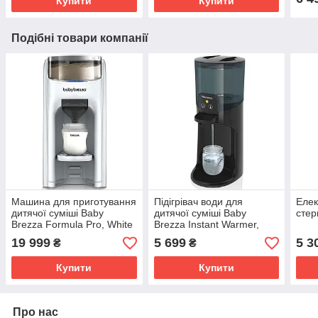
Купити
Купити
Подібні товари компанії
Машина для приготування
Підігрівач води для
Елек
дитячої суміші Baby
дитячої суміші Baby
стер
Brezza Formula Pro, White
Brezza Instant Warmer,
Black
19 999
5 699
5 3
₴
₴
Купити
Купити
Про нас