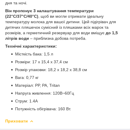
дня та ночі.
Він пропонує 3 налаштування температури
(22°C/37°C/40°C)
, щоб ви могли отримати ідеальну
температуру молока для вашої дитини. Цей підігрівач для
дитячих пляшечок сумісний із пляшками всіх марок та
розмірів, а герметичний резервуар для води вміщує
до 1,5
літрів води
– приблизна добова потреба.
Технічні характеристики:
Місткість бака: 1,5 л
Розміри: 17 х 15,4 х 37,4 см
Розмір упаковки: 18,2 х 18,2 х 38,8 см
Вага: 0,77 кг
Матеріал: PP, PA, Tritan
Напруга живлення: 120В~60Гц
Струм: 1.4A
Потужність обігрівача: 160 Вт.
Приховати