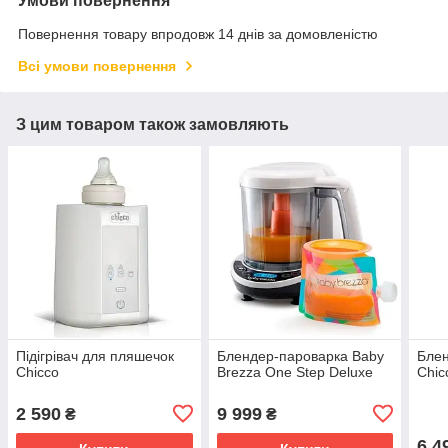
Умови повернення
Повернення товару впродовж 14 днів за домовленістю
Всі умови повернення
З цим товаром також замовляють
Підігрівач для пляшечок
Блендер-пароварка Baby
Бле
Chicco
Brezza One Step Deluxe
Chic
2 590
9 999
₴
₴
6 4