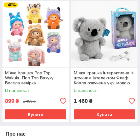
–40%
Мʼяка іграшка Pop Top
М'яка іграшка інтерактивна із
Wakuku Поп Топ Вакуку
штучним інтелектом Флафі
Весела вечірка
Коала озвучена укр. мовою
В наявності
В наявності
899
1 460
₴
₴
1 495 ₴
Купити
Купити
Про нас