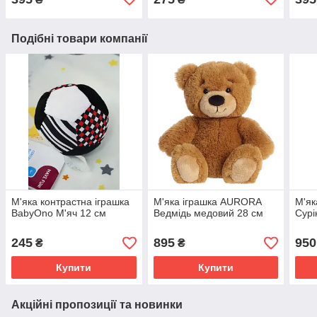
Подібні товари компанії
М'яка контрастна іграшка
М'яка іграшка AURORA
М'як
BabyOno М'яч 12 см
Ведмідь медовий 28 см
Сурі
245
895
950
₴
₴
Купити
Купити
Акційні пропозиції та новинки