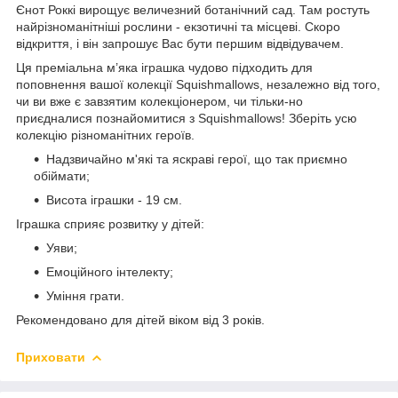
Єнот Роккі вирощує величезний ботанічний сад. Там ростуть
найрізноманітніші рослини - екзотичні та місцеві. Скоро
відкриття, і він запрошує Вас бути першим відвідувачем.
Ця преміальна м’яка іграшка чудово підходить для
поповнення вашої колекції Squishmallows, незалежно від того,
чи ви вже є завзятим колекціонером, чи тільки-но
приєдналися познайомитися з Squishmallows! Зберіть усю
колекцію різноманітних героїв.
Надзвичайно м'які та яскраві герої, що так приємно
обіймати;
Висота іграшки - 19 см.
Іграшка сприяє розвитку у дітей:
Уяви;
Емоційного інтелекту;
Уміння грати.
Рекомендовано для дітей віком від 3 років.
Приховати