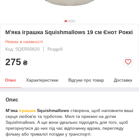
М'яка іграшка Squishmallows 19 см Єнот Роккі
Немає в наявності
Код: SQER00820
Роздріб
275
₴
Опис
Характеристики
Відгуки про товар
Доставка
Опис
М’яка
іграшка
Squishmallows
створена, щоб наповнити ваші
серця любов'ю та турботою. Милі та приємні на дотик
Squishmallows. А ще вони ідеально підходять для того, щоб
пригорнутися до них під час відпочинку вдома, перегляду
фільму або тривалої поїздки у транспорті.