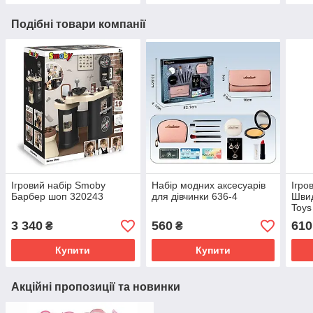
Подібні товари компанії
Ігровий набір Smoby
Набір модних аксесуарів
Ігро
Барбер шоп 320243
для дівчинки 636-4
Швид
Toys
3 340
560
610
₴
₴
Купити
Купити
Акційні пропозиції та новинки