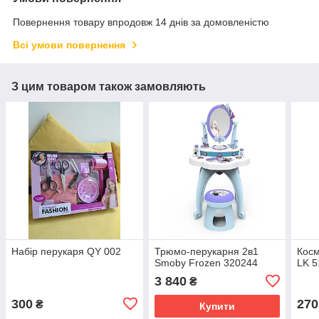
Повернення товару впродовж 14 днів за домовленістю
Всі умови повернення
З цим товаром також замовляють
Набір перукаря QY 002
Трюмо-перукарня 2в1
Косм
Smoby Frozen 320244
LK 5
3 840
₴
300
270
₴
Купити