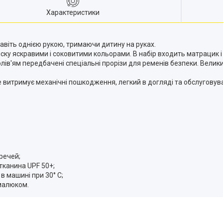
Характеристики
навіть однією рукою, тримаючи дитину на руках.
ку яскравими і соковитими кольорами. В набір входить матрацик і
ів'ям передбачені спеціальні прорізи для ременів безпеки. Велик
е витримує механічні пошкодження, легкий в догляді та обслуговува
речей;
канина UPF 50+;
в машині при 30° C;
 малюком.