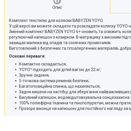
Опис
Комплект текстилю для коляски BABYZEN YOYO.
У цій версії ви можете складати та розкладати коляску YOYO 
Змінний комплект BABYZEN YOYO 6+ оновить та освіжить коляс
регулюючий капюшон з козирком. В матрацику з високим підгол
захищає малюка від опадів та сонячних промінчиків.
Виготовлений з безпечних та гіпоалергенних матеріалів, добр
Основні переваги:
Компактно складається;
YOYO² підходить для дітей вагою до 22 кг;
Зручне сидіння;
5-точкова система ременів безпеки;
Багатопозиційна спинка, що нахиляється;
Задня кишеня на застібці для зберігання найважливіших 
Висувний капюшон, водовідштовхувальна сонцезахисна т
100% поліефірна тканина та пінополіуретан, можна прати 
Прозоре віконце на капюшоні для постійного нагляду за