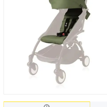
Меблі дитячі
Дитячий транспорт
Іграшки
Засоби особистої гігієни
Дитяче харчування
Одяг дитячий
Переноски для дітей
Дитяча безпека
Басейни каркасні
Валізи дитячі
Надувна продукція для дітей
Корисна інформація для
батьків