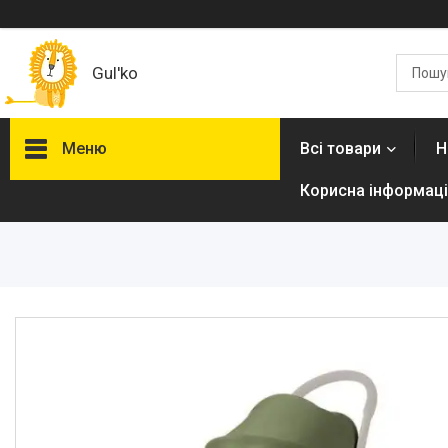
Gul'ko
Меню
Всі товари
Н
Корисна інформаці
Про нас
Акційні пропозиції
Новинки
Товари
ТОП товарів Пакунок Малюка
Підбірка товарів для малюка
до року (7000 грн)
Автокрісла
Дитячі візочки