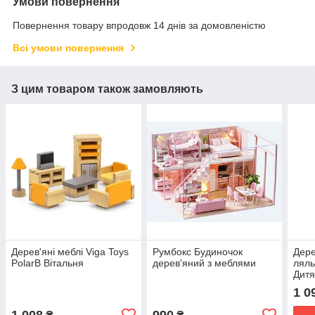
Умови повернення
Повернення товару впродовж 14 днів за домовленістю
Всі умови повернення
З цим товаром також замовляють
Дерев'яні меблі Viga Toys
Румбокс Будиночок
Дере
PolarB Вітальня
дерев'яний з меблями
ляль
Дитя
1 0
1 008
990