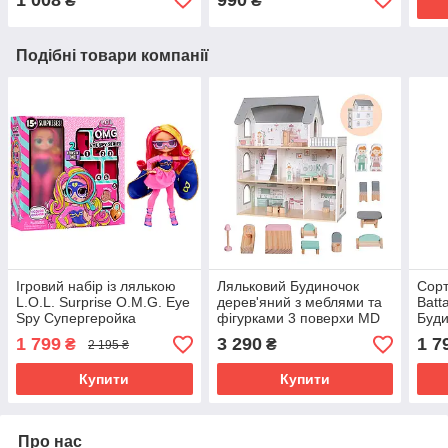
₴
₴
Подібні товари компанії
Ігровий набір із лялькою
Ляльковий Будиночок
Сорт
L.O.L. Surprise O.M.G. Eye
дерев'яний з меблями та
Batt
Spy Супергеройка
фігурками 3 поверхи MD
Буди
1425
1 799
3 290
1 7
₴
₴
2 195 ₴
Купити
Купити
Про нас