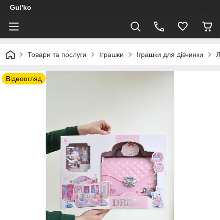
Gul'ko
Товари та послуги
Іграшки
Іграшки для дівчинки
Л
Відеоогляд