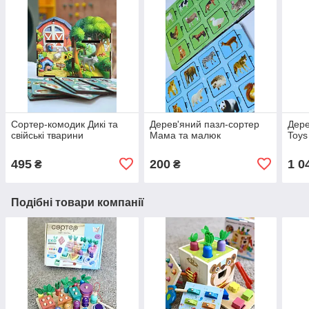
Сортер-комодик Дикі та
Дерев'яний пазл-сортер
Дере
свійські тварини
Мама та малюк
Toys
495
200
1 0
₴
₴
Подібні товари компанії