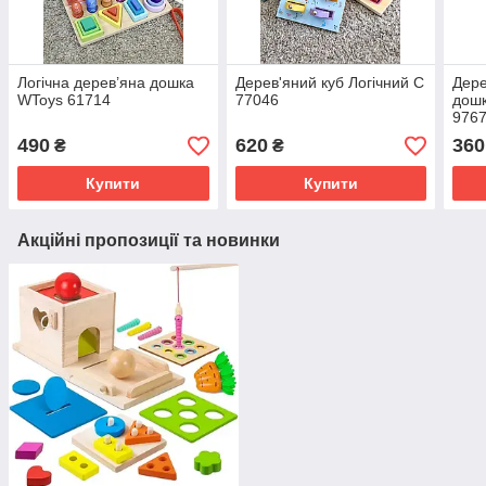
Логічна дерев’яна дошка
Дерев'яний куб Логічний C
Дере
WToys 61714
77046
дошк
976
490
620
360
₴
₴
Купити
Купити
Акційні пропозиції та новинки