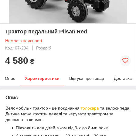
Трактор педальний Pilsan Red
Немає в наявності
Код: 07-294
Роздріб
4 580
₴
Опис
Характеристики
Відгуки про товар
Доставка
Опис
Веломобіль - трактор - це поєднання
толокара
та велосипеда.
Дитина може крутити педалі та керувати трактором за
допомогою керма.
Підходить для дітей віком від 3-х до 8-ми років;
Діаметр коліс: передні – 23 см, задні – 30 см;