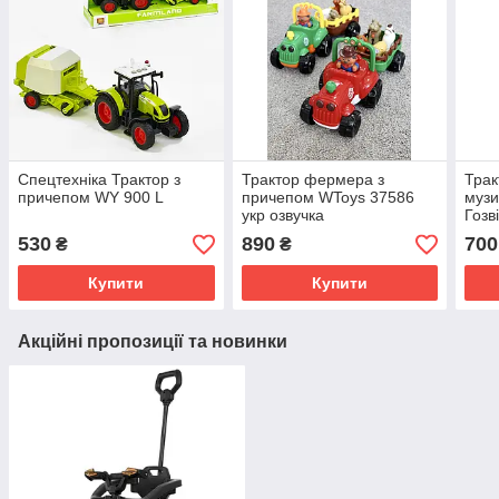
Спецтехніка Трактор з
Трактор фермера з
Трак
причепом WY 900 L
причепом WToys 37586
музи
укр озвучка
Гозв
530
890
700
₴
₴
Купити
Купити
Акційні пропозиції та новинки