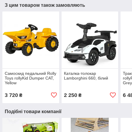
З цим товаром також замовляють
Самоскид педальний Rolly
Каталка-толокар
Трак
Toys rollyKid Dumper CAT,
Lamborghini 660, білий
roll
Yellow
Grey
3 720
2 250
6 4
₴
₴
Подібні товари компанії