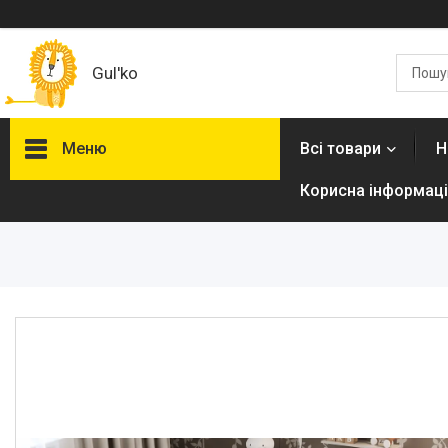
Gul'ko
Меню
Всі товари
Н
Корисна інформаці
Про нас
Акційні пропозиції
Новинки
Товари
ТОП товарів Пакунок Малюка
Підбірка товарів для малюка
до року (7000 грн)
Автокрісла
Дитячі візочки