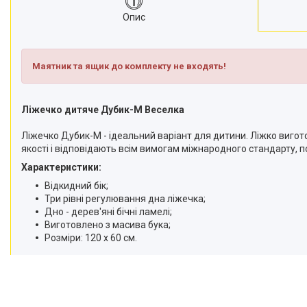
Опис
Маятник та ящик до комплекту не входять!
Ліжечко дитяче Дубик-М Веселка
Ліжечко Дубик-М - ідеальний варіант для дитини. Ліжко вигото
якості і відповідають всім вимогам міжнародного стандарту, п
Характеристики:
Відкидний бік;
Три рівні регулювання дна ліжечка;
Дно - дерев'яні бічні ламелі;
Виготовлено з масива бука;
Розміри: 120 х 60 см.