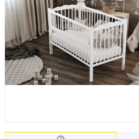
Меблі дитячі
Дитячий транспорт
Іграшки
Засоби особистої гігієни
Дитяче харчування
Одяг дитячий
Переноски для дітей
Дитяча безпека
Басейни каркасні
Валізи дитячі
Надувна продукція для дітей
Корисна інформація для
батьків