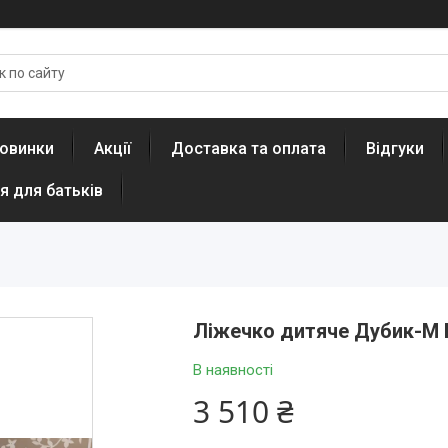
овинки
Акції
Доставка та оплата
Відгуки
я для батьків
Ліжечко дитяче Дубик-М В
В наявності
3 510 ₴