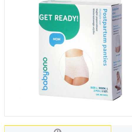
Меблі дитячі
Дитячий транспорт
Іграшки
Засоби особистої гігієни
Дитяче харчування
Одяг дитячий
Переноски для дітей
Дитяча безпека
Басейни каркасні
Валізи дитячі
Надувна продукція для дітей
Корисна інформація для
батьків