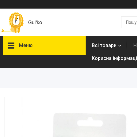
Gul'ko
Меню
Всі товари
Н
Корисна інформаці
Про нас
Акційні пропозиції
Новинки
Товари
ТОП товарів Пакунок Малюка
Підбірка товарів для малюка
до року (7000 грн)
Автокрісла
Дитячі візочки