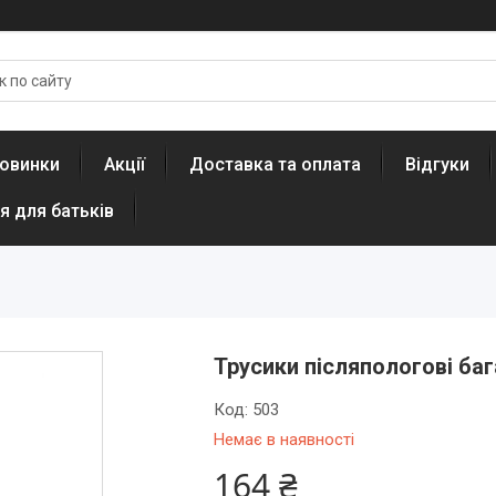
овинки
Акції
Доставка та оплата
Відгуки
я для батьків
Трусики післяпологові баг
Код:
503
Немає в наявності
164 ₴