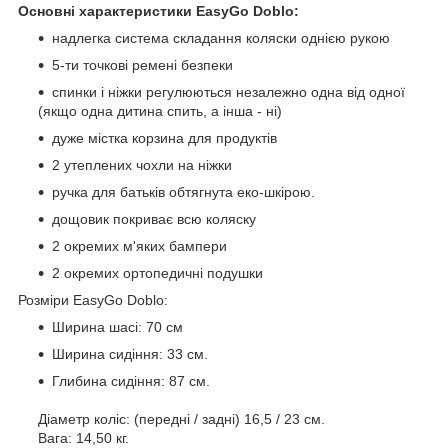
Основні характеристики EasyGo Doblo:
надлегка система складання коляски однією рукою
5-ти точкові ремені безпеки
спинки і ніжки регулюються незалежно одна від одної
(якщо одна дитина спить, а інша - ні)
дуже містка корзина для продуктів
2 утеплених чохли на ніжки
ручка для батьків обтягнута еко-шкірою.
дощовик покриває всю коляску
2 окремих м'яких бампери
2 окремих ортопедичні подушки
Розміри EasyGo Doblo:
Ширина шасі: 70 см
Ширина сидіння: 33 см.
Глибина сидіння: 87 см.
Діаметр коліс: (передні / задні) 16,5 / 23 см.
Вага: 14,50 кг.