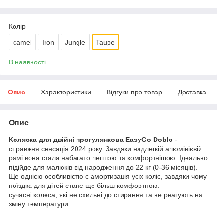
Колір
camel
Iron
Jungle
Taupe
В наявності
Опис
Характеристики
Відгуки про товар
Доставка
Опис
Коляска для двійні прогулянкова EasyGo Doblo
-
справжня сенсація 2024 року. Завдяки надлегкій алюмінієвій
рамі вона стала набагато легшою та комфортнішою. Ідеально
підійде для малюків від народження до 22 кг (0-36 місяців).
Ще однією особливістю є амортизація усіх коліс, завдяки чому
поїздка для дітей стане ще більш комфортною.
сучасні колеса, які не схильні до стирання та не реагують на
зміну температури.