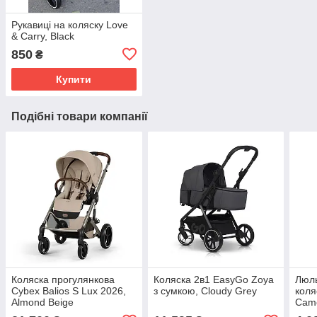
Рукавиці на коляску Love
& Carry, Black
850
₴
Купити
Подібні товари компанії
Коляска прогулянкова
Коляска 2в1 EasyGo Zoya
Люль
Cybex Balios S Lux 2026,
з сумкою, Cloudy Grey
коля
Almond Beige
Cam