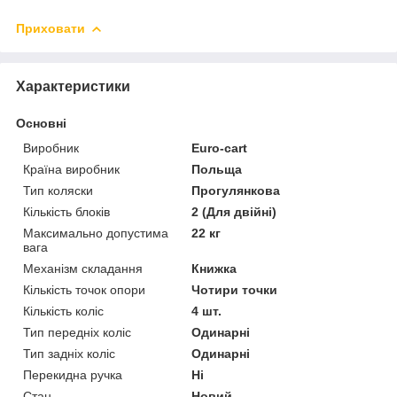
Приховати
Характеристики
Основні
Виробник
Euro-cart
Країна виробник
Польща
Тип коляски
Прогулянкова
Кількість блоків
2 (Для двійні)
Максимально допустима
22 кг
вага
Механізм складання
Книжка
Кількість точок опори
Чотири точки
Кількість коліс
4 шт.
Тип передніх коліс
Одинарні
Тип задніх коліс
Одинарні
Перекидна ручка
Ні
Стан
Новий