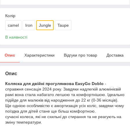
Колір
camel
Iron
Jungle
Taupe
В наявності
Опис
Характеристики
Відгуки про товар
Доставка
Опис
Коляска для двійні прогулянкова EasyGo Doblo
-
справжня сенсація 2024 року. Завдяки надлегкій алюмінієвій
рамі вона стала набагато легшою та комфортнішою. Ідеально
підійде для малюків від народження до 22 кг (0-36 місяців).
Ще однією особливістю є амортизація усіх коліс, завдяки чому
поїздка для дітей стане ще більш комфортною.
сучасні колеса, які не схильні до стирання та не реагують на
зміну температури.