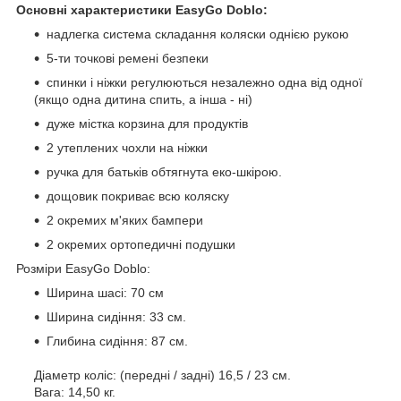
Основні характеристики EasyGo Doblo:
надлегка система складання коляски однією рукою
5-ти точкові ремені безпеки
спинки і ніжки регулюються незалежно одна від одної
(якщо одна дитина спить, а інша - ні)
дуже містка корзина для продуктів
2 утеплених чохли на ніжки
ручка для батьків обтягнута еко-шкірою.
дощовик покриває всю коляску
2 окремих м'яких бампери
2 окремих ортопедичні подушки
Розміри EasyGo Doblo:
Ширина шасі: 70 см
Ширина сидіння: 33 см.
Глибина сидіння: 87 см.
Діаметр коліс: (передні / задні) 16,5 / 23 см.
Вага: 14,50 кг.