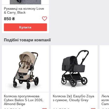
Рукавиці на коляску Love
& Carry, Black
850
₴
Купити
Подібні товари компанії
Коляска прогулянкова
Коляска 2в1 EasyGo Zoya
Люль
Cybex Balios S Lux 2026,
з сумкою, Cloudy Grey
коля
Almond Beige
Cam