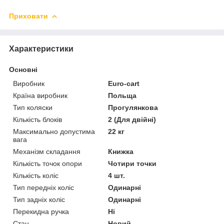
Приховати
Характеристики
Основні
Виробник
Euro-cart
Країна виробник
Польща
Тип коляски
Прогулянкова
Кількість блоків
2 (Для двійні)
Максимально допустима
22 кг
вага
Механізм складання
Книжка
Кількість точок опори
Чотири точки
Кількість коліс
4 шт.
Тип передніх коліс
Одинарні
Тип задніх коліс
Одинарні
Перекидна ручка
Ні
Стан
Новий