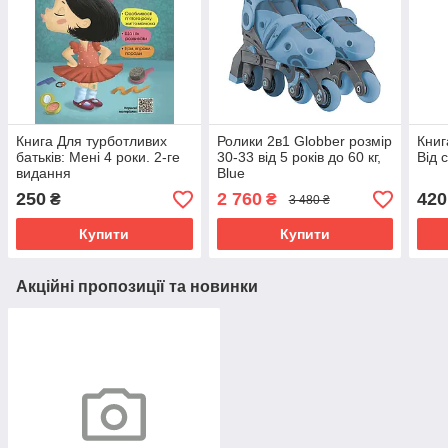
Книга Для турботливих
Ролики 2в1 Globber розмір
Книг
батьків: Мені 4 роки. 2-ге
30-33 від 5 років до 60 кг,
Від 
видання
Blue
250
2 760
420
₴
₴
3 480 ₴
Купити
Купити
Акційні пропозиції та новинки