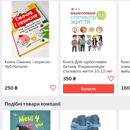
Книга Смачно і корисно -
Книга Для турботливих
Книг
Чуб Наталія
батьків: Енциклопедія
еле
статевого життя 10-13 лет
вийш
пере
350
₴
250
160
₴
Купити
Подібні товари компанії