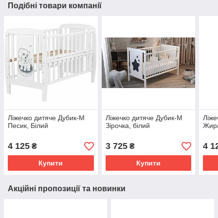
Подібні товари компанії
Ліжечко дитяче Дубик-М
Ліжечко дитяче Дубик-М
Ліже
Песик, Білий
Зірочка, білий
Жир
4 125
3 725
4 1
₴
₴
Купити
Купити
Акційні пропозиції та новинки