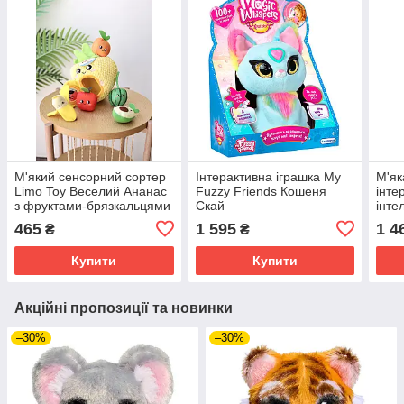
М'який сенсорний сортер
Інтерактивна іграшка My
М'як
Limo Toy Веселий Ананас
Fuzzy Friends Кошеня
інте
з фруктами-брязкальцями
Скай
інте
озву
465
1 595
1 4
₴
₴
Купити
Купити
Акційні пропозиції та новинки
–30%
–30%