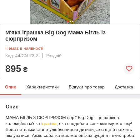
М'яка іграшка Big Dog Мама Бігль із
сюрпризом
Немає в наявності
Код: 44/CN-23-2
Роздріб
895
₴
Опис
Характеристики
Відгуки про товар
Доставка
Опис
МАМА БІГЛЬ З СЮРПРИЗОМ серії Big Dog - це чарівна
колекційна м'яка
іграшка
, яка сподобається кожному малюку!
Вона не тільки стане улюбленицею дитини, але ще й навчить
піклуватися! Адже собачка має маленьких цуценят, яких треба