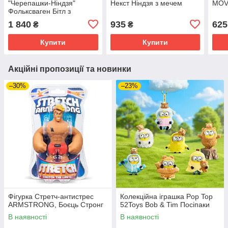
"Черепашки-Ніндзя"
Некст Ніндзя з мечем
MOVI
Фольксваген Бітл з
фігуркою Мікеланджело
1 840
935
625
₴
₴
Купити
Купити
Акційні пропозиції та новинки
–30%
–23%
Фігурка Стретч-антистрес
Колекційна іграшка Pop Top
ARMSTRONG, Боєць Стронг
52Toys Bob & Tim Посіпаки
В наявності
В наявності