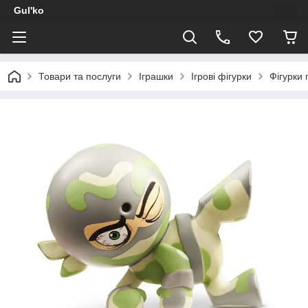
Gul'ko
Товари та послуги
Іграшки
Ігрові фігурки
Фігурки 