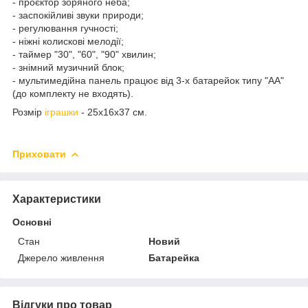
- проєктор зоряного неба;
- заспокійливі звуки природи;
- регулювання гучності;
- ніжні колискові мелодії;
- таймер "30", "60", "90" хвилин;
- знімний музичний блок;
- мультимедійна панель працює від 3-х батарейок типу "АА"
(до комплекту не входять).
Розмір
іграшки
- 25х16х37 см.
Приховати
Характеристики
Основні
Стан
Новий
Джерело живлення
Батарейка
Відгуки про товар