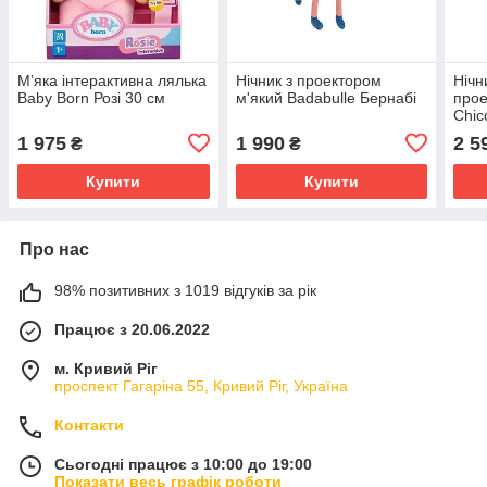
М’яка інтерактивна лялька
Нічник з проектором
Нічн
Baby Born Розі 30 см
м'який Badabulle Бернабі
про
Chic
1 975
1 990
2 5
₴
₴
Купити
Купити
Про нас
98% позитивних з 1019 відгуків за рік
Працює з 20.06.2022
м. Кривий Ріг
проспект Гагаріна 55, Кривий Ріг, Україна
Контакти
Сьогодні працює з 10:00 до 19:00
Показати весь графік роботи