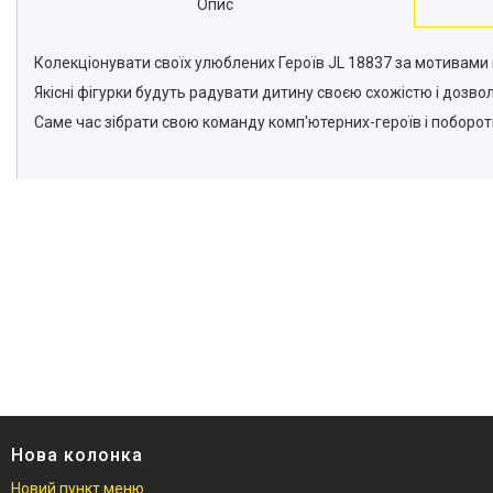
Опис
Колекціонувати своїх улюблених Героїв JL 18837 за мотивами 
Якісні фігурки будуть радувати дитину своєю схожістю і дозво
Саме час зібрати свою команду комп'ютерних-героїв і поборот
Нова колонка
Новий пункт меню