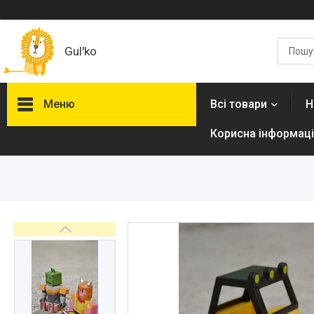
Gul'ko
Меню
Всі товари
Н
Корисна інформаці
Про нас
Акційні пропозиції
Новинки
Товари
ТОП товарів Пакунок Малюка
Підбірка товарів для малюка
до року (7000 грн)
Автокрісла
Дитячі візочки