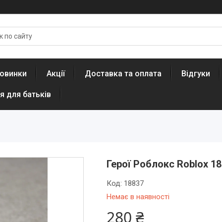
овинки
Акції
Доставка та оплата
Відгуки
я для батьків
Герої Роблокс Roblox 1
Код:
18837
Немає в наявності
280 ₴