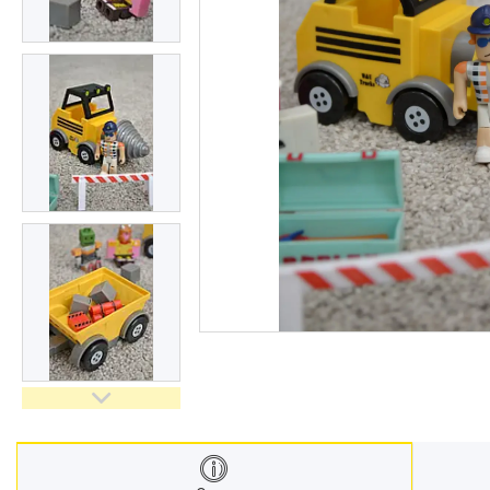
Меблі дитячі
Дитячий транспорт
Іграшки
Засоби особистої гігієни
Дитяче харчування
Одяг дитячий
Переноски для дітей
Дитяча безпека
Басейни каркасні
Валізи дитячі
Надувна продукція для дітей
Корисна інформація для
батьків