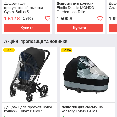
Дощовик для
Дощовик для коляски
Дощо
прогулянкової коляски
Elodie Details MONDO,
Gaze
Cybex Balios S
Garden Leo Toile
1 512
1 500
1 9
₴
₴
1 890 ₴
Купити
Купити
Акційні пропозиції та новинки
–20%
–20%
Дощовик для прогулянкової
Дощовик для люльки на
коляски Cybex Balios S
коляску Cybex Balios