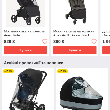
Москітна сітка на коляску
Москітна сітка на коляску
Дощо
Anex Ride
Anex Air X² Анекс black
Gaze
829
860
1 9
₴
₴
Купити
Купити
Акційні пропозиції та новинки
–20%
–20%