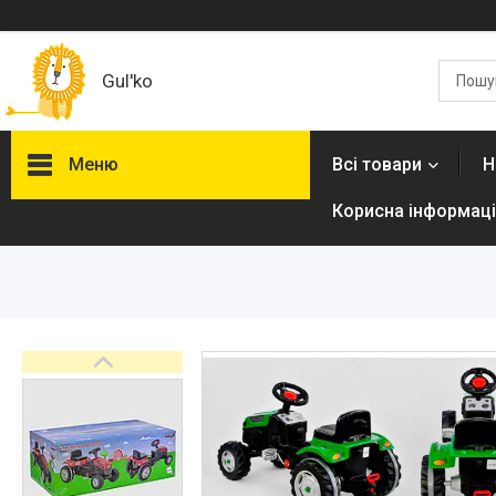
Gul'ko
Меню
Всі товари
Н
Корисна інформаці
Про нас
Акційні пропозиції
Новинки
Товари
ТОП товарів Пакунок Малюка
Підбірка товарів для малюка
до року (7000 грн)
Автокрісла
Дитячі візочки