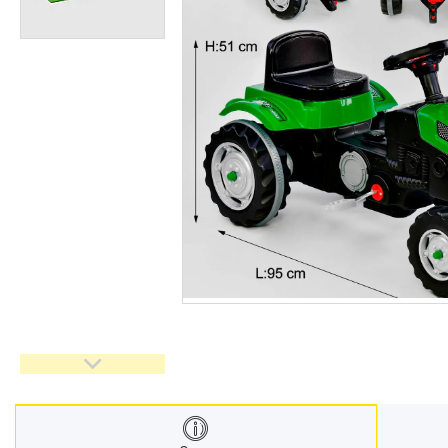
Меблі дитячі
Дитячий транспорт
Іграшки
Засоби особистої гігієни
Дитяче харчування
Одяг дитячий
Переноски для дітей
Дитяча безпека
Басейни каркасні
Валізи дитячі
Надувна продукція для дітей
Корисна інформація для
батьків