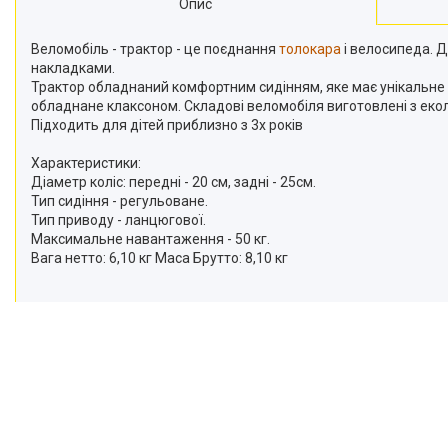
Опис
Веломобіль - трактор - це поєднання
толокара
і велосипеда. Д
накладками.
Трактор обладнаний комфортним сидінням, яке має унікальне к
обладнане клаксоном. Складові веломобіля виготовлені з еколо
Підходить для дітей приблизно з 3х років
Характеристики:
Діаметр коліс: передні - 20 см, задні - 25см.
Тип сидіння - регульоване.
Тип приводу - ланцюгової.
Максимальне навантаження - 50 кг.
Вага нетто: 6,10 кг Маса Брутто: 8,10 кг