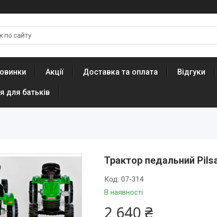
овинки
Акції
Доставка та оплата
Відгуки
я для батьків
Трактор педальний Pilsa
Код:
07-314
В наявності
2 640 ₴