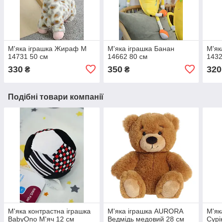
М'яка іграшка Жираф M
М'яка іграшка Банан
М'як
14731 50 см
14662 80 см
1432
330
350
320
₴
₴
Подібні товари компанії
М'яка контрастна іграшка
М'яка іграшка AURORA
М'як
BabyOno М'яч 12 см
Ведмідь медовий 28 см
Сурі