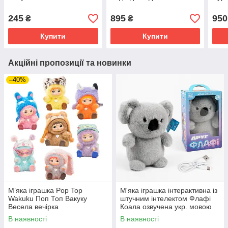
245
895
950
₴
₴
Купити
Купити
Акційні пропозиції та новинки
–40%
Мʼяка іграшка Pop Top
М'яка іграшка інтерактивна із
Wakuku Поп Топ Вакуку
штучним інтелектом Флафі
Весела вечірка
Коала озвучена укр. мовою
В наявності
В наявності