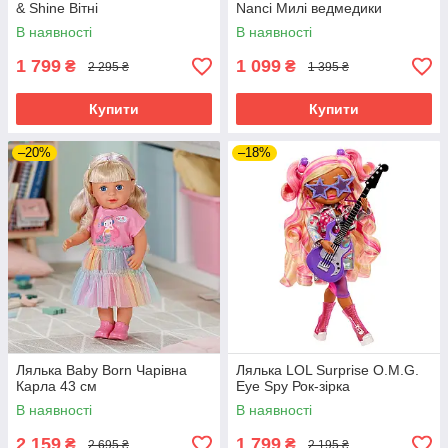
& Shine Вітні
Nanci Милі ведмедики
В наявності
В наявності
1 799
1 099
₴
₴
2 295 ₴
1 395 ₴
Купити
Купити
–20%
–18%
Лялька Baby Born Чарівна
Лялька LOL Surprise O.M.G.
Карла 43 см
Eye Spy Рок-зірка
В наявності
В наявності
2 159
1 799
₴
₴
2 695 ₴
2 195 ₴