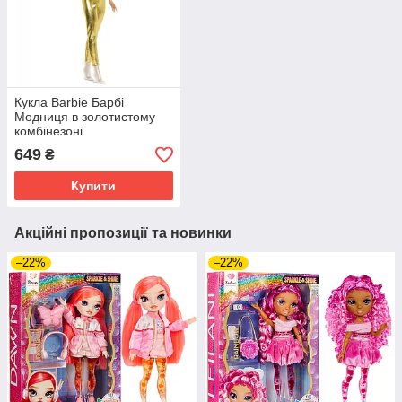
Кукла Barbie Барбі
Модниця в золотистому
комбінезоні
649
₴
Купити
Акційні пропозиції та новинки
–22%
–22%