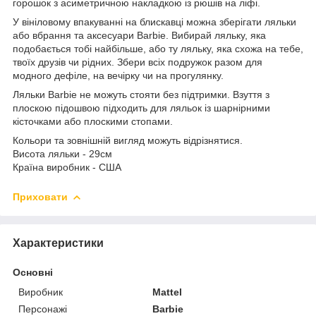
горошок з асиметричною накладкою із рюшів на ліфі.
У вініловому впакуванні на блискавці можна зберігати ляльки
або вбрання та аксесуари Barbie. Вибирай ляльку, яка
подобається тобі найбільше, або ту ляльку, яка схожа на тебе,
твоїх друзів чи рідних. Збери всіх подружок разом для
модного дефіле, на вечірку чи на прогулянку.
Ляльки Barbie не можуть стояти без підтримки. Взуття з
плоскою підошвою підходить для ляльок із шарнірними
кісточками або плоскими стопами.
Кольори та зовнішній вигляд можуть відрізнятися.
Висота ляльки - 29см
Країна виробник - США
Приховати
Характеристики
Основні
Виробник
Mattel
Персонажі
Barbie