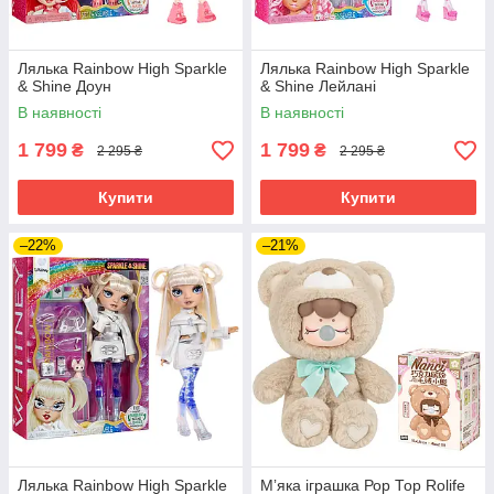
Лялька Rainbow High Sparkle
Лялька Rainbow High Sparkle
& Shine Доун
& Shine Лейлані
В наявності
В наявності
1 799
1 799
₴
₴
2 295 ₴
2 295 ₴
Купити
Купити
–22%
–21%
Лялька Rainbow High Sparkle
Мʼяка іграшка Рор Тор Rolife