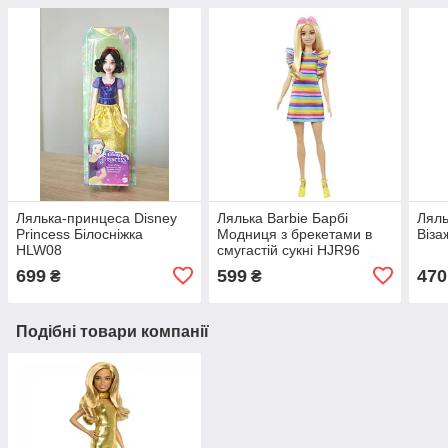
Лялька-принцеса Disney
Лялька Barbie Барбі
Ляль
Princess Білосніжка
Модниця з брекетами в
Віза
HLW08
смугастій сукні HJR96
699
599
470
₴
₴
Подібні товари компанії