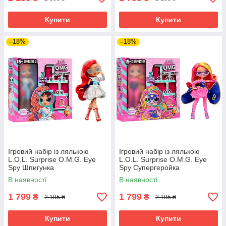
Купити
Купити
–18%
–18%
Ігровий набір із лялькою
Ігровий набір із лялькою
L.O.L. Surprise O.M.G. Eye
L.O.L. Surprise O.M.G. Eye
Spy Шпигунка
Spy Супергеройка
В наявності
В наявності
1 799
1 799
₴
₴
2 195 ₴
2 195 ₴
Купити
Купити