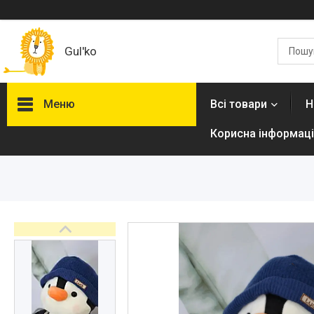
Gul'ko
Меню
Всі товари
Н
Корисна інформаці
Про нас
Акційні пропозиції
Новинки
Товари
ТОП товарів Пакунок Малюка
Підбірка товарів для малюка
до року (7000 грн)
Автокрісла
Дитячі візочки