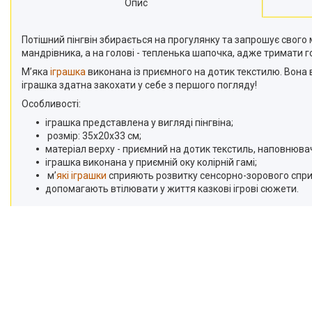
Опис
Потішний пінгвін збирається на прогулянку та запрошує свого
мандрівника, а на голові - тепленька шапочка, адже тримати г
М’яка
іграшка
виконана із приємного на дотик текстилю. Вона 
іграшка здатна закохати у себе з першого погляду!
Особливості:
іграшка представлена у вигляді пінгвіна;
розмір: 35х20х33 см;
матеріал верху - приємний на дотик текстиль, наповнювач
іграшка виконана у приємній оку колірній гамі;
м’
які іграшки
сприяють розвитку сенсорно-зорового спри
допомагають втілювати у життя казкові ігрові сюжети.