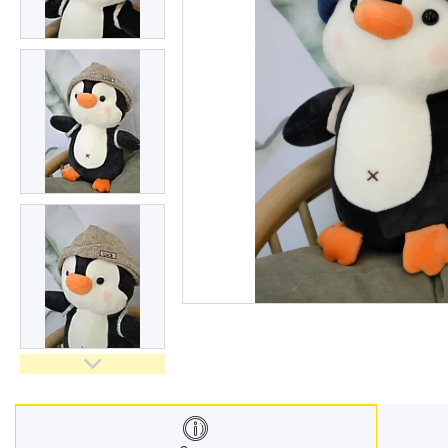
Меблі дитячі
Дитячий транспорт
Іграшки
Засоби особистої гігієни
Дитяче харчування
Одяг дитячий
Переноски для дітей
Дитяча безпека
Басейни каркасні
Валізи дитячі
Надувна продукція для дітей
Корисна інформація для
батьків