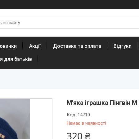
овинки
Акції
Доставка та оплата
Відгуки
я для батьків
М'яка іграшка Пінгвін M
Код:
14710
Немає в наявності
320 ₴