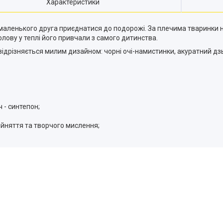
Характеристики
 маленького друга приєднатися до подорожі. За плечима тваринки 
олову у теплі його привчали з самого дитинства.
відрізняється милим дизайном: чорні очі-намистинки, акуратний дз
 - синтепон;
йняття та творчого мислення;