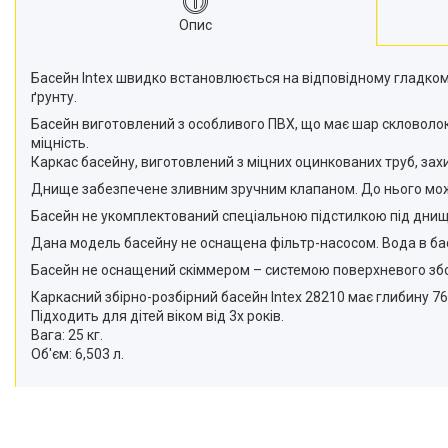
Опис
Басейн Intex швидко встановлюється на відповідному гладком
ґрунту.
Басейн виготовлений з особливого ПВХ, що має шар скловолоко
міцність.
Каркас басейну, виготовлений з міцних оцинкованих труб, зах
Днище забезпечене зливним зручним клапаном. До нього можл
Басейн не укомплектований спеціальною підстилкою під днище
Дана модель басейну не оснащена фільтр-насосом. Вода в басе
Басейн не оснащений скіммером – системою поверхневого збо
Каркасний збірно-розбірний басейн Intex 28210 має глибину 7
Підходить для дітей віком від 3х років.
Вага: 25 кг.
Об'єм: 6,503 л.