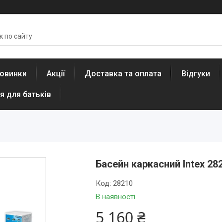
овинки
Акції
Доставка та оплата
Відгуки
я для батьків
Басейн каркасний Intex 28
Код:
28210
В наявності
5 160 ₴