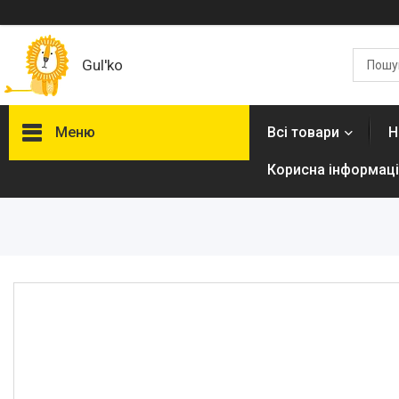
Gul'ko
Меню
Всі товари
Н
Корисна інформаці
Про нас
Акційні пропозиції
Новинки
Товари
ТОП товарів Пакунок Малюка
Підбірка товарів для малюка
до року (7000 грн)
Автокрісла
Дитячі візочки