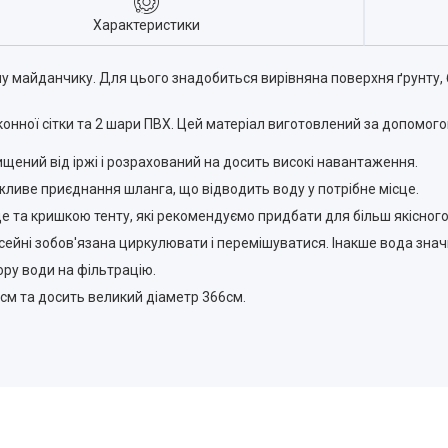
Характеристики
у майданчику. Для цього знадобиться вирівняна поверхня ґрунту, 
нної сітки та 2 шари ПВХ. Цей матеріал виготовлений за допомого
ищений від іржі і розрахований на досить високі навантаження.
иве приєднання шланга, що відводить воду у потрібне місце.
 та кришкою тенту, які рекомендуємо придбати для більш якісного
йні зобов'язана циркулювати і перемішуватися. Інакше вода значн
ру води на фільтрацію.
6см та досить великий діаметр 366см.