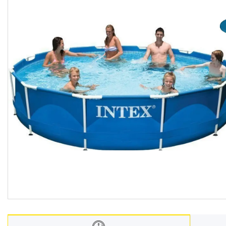
Меблі дитячі
Дитячий транспорт
Іграшки
Засоби особистої гігієни
Дитяче харчування
Одяг дитячий
Переноски для дітей
Дитяча безпека
Басейни каркасні
Валізи дитячі
Надувна продукція для дітей
Корисна інформація для
батьків