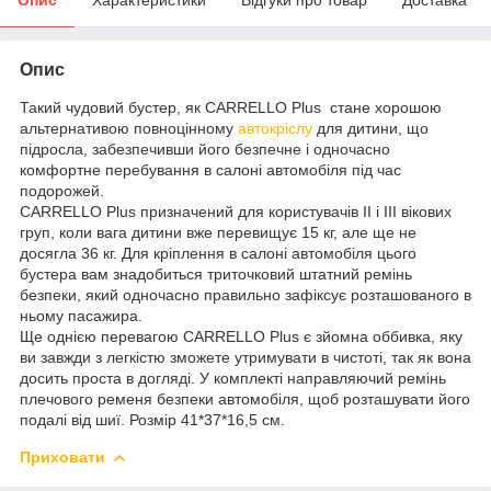
Опис
Такий чудовий бустер, як CARRELLO Plus стане хорошою
альтернативою повноцінному
автокріслу
для дитини, що
підросла, забезпечивши його безпечне і одночасно
комфортне перебування в салоні автомобіля під час
подорожей.
CARRELLO Plus призначений для користувачів ІІ і ІІІ вікових
груп, коли вага дитини вже перевищує 15 кг, але ще не
досягла 36 кг. Для кріплення в салоні автомобіля цього
бустера вам знадобиться триточковий штатний ремінь
безпеки, який одночасно правильно зафіксує розташованого в
ньому пасажира.
Ще однією перевагою CARRELLO Plus є зйомна оббивка, яку
ви завжди з легкістю зможете утримувати в чистоті, так як вона
досить проста в догляді. У комплекті направляючий ремінь
плечового ременя безпеки автомобіля, щоб розташувати його
подалі від шиї. Розмір 41*37*16,5 см.
Приховати