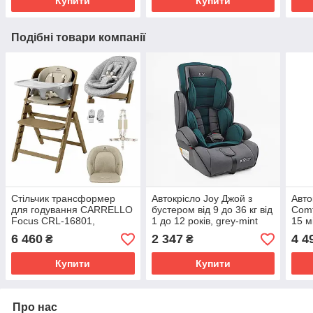
Купити
Купити
Подібні товари компанії
Стільчик трансформер
Автокрісло Joy Джой з
Авто
для годування CARRELLO
бустером від 9 до 36 кг від
Comf
Focus CRL-16801,
1 до 12 років, grey-mint
15 м
Croissant Beige
1255-72
6 460
2 347
4 4
₴
₴
Купити
Купити
Про нас