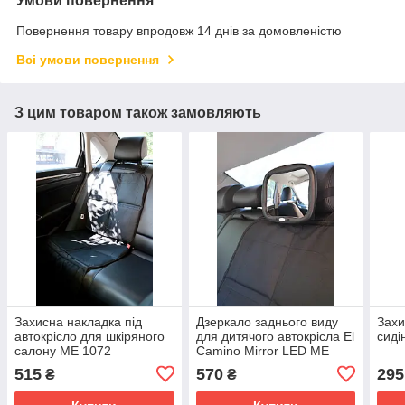
Умови повернення
Повернення товару впродовж 14 днів за домовленістю
Всі умови повернення
З цим товаром також замовляють
Захисна накладка під
Дзеркало заднього виду
Захи
автокрісло для шкіряного
для дитячого автокрісла El
сиді
салону ME 1072
Camino Mirror LED ME
1149
515
570
295
₴
₴