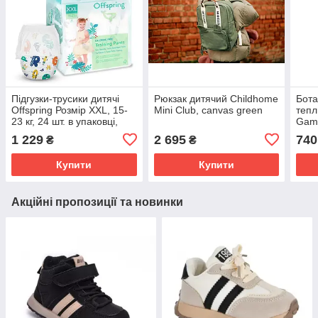
Підгузки-трусики дитячі
Рюкзак дитячий Childhome
Бота
Offspring Розмір XXL, 15-
Mini Club, canvas green
тепл
23 кг, 24 шт. в упаковці,
Gam
Літери
1 229
2 695
740
₴
₴
Купити
Купити
Акційні пропозиції та новинки