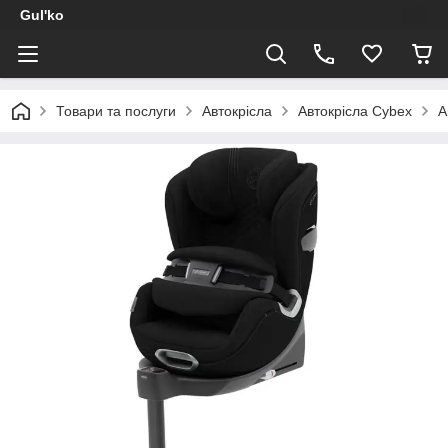
Gul'ko
Товари та послуги
Автокрісла
Автокрісла Cybex
А