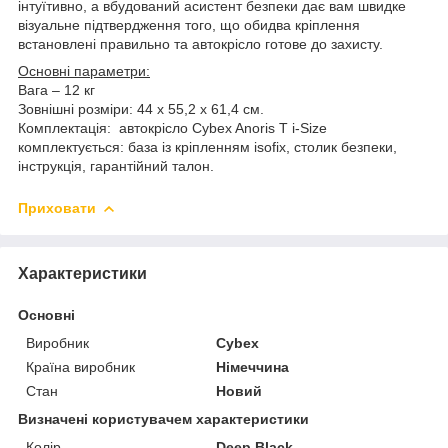
інтуїтивно, а вбудований асистент безпеки дає вам швидке
візуальне підтвердження того, що обидва кріплення
встановлені правильно та автокрісло готове до захисту.
Основні параметри:
Вага – 12 кг
Зовнішні розміри: 44 х 55,2 х 61,4 см.
Комплектація: автокрісло Cybex Anoris T i-Size
комплектується: база із кріпленням isofix, столик безпеки,
інструкція, гарантійний талон.
Приховати
Характеристики
Основні
Виробник
Cybex
Країна виробник
Німеччина
Стан
Новий
Визначені користувачем характеристики
Колір
Deep Black