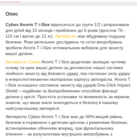
Опис
Cybex Anoris T i-Size
відноситься до групи 1/2 і розраховане
для дітей від 15 місяців і приблизно до 6 років (зростом 76 -
115 см і вагою до 21 кг).
Автокрісло
має вбудовану подушку
безпеки. Роки ретельних досліджень та сотні випробувань
зробили Anoris T i-Size оптимальним вибором для захисту
вашої дитини.
Автокрісло Cybex
Anoris T i-Size додатково захищає чутливу
голову та шию вашої дитини за допомогою нашої системи
лінійного захисту від бокового удару, яка поглинає силу удару
в енергопоглинаючих матеріалах корпусу автокрісла. Anoris T
i-Size оснащено системою захисту від ударів One-Click Impact
Shield – надійним та безпроблемним способом фіксації
дитини у кріслі. Простота установки та впевненість за кермом,
знаючи, що ваше маля знаходиться в безпеці в нашому
найсучаснішому автокріслі.
Автокрісло Cybex Anoris T i-Size має до 50% вищий рівень
безпеки в порівнянні з дитячим кріслом з ременями безпеки,
встановленими обличчям вперед, при фронтальному
зіткненні – за результатами внутрішніх випробувань з