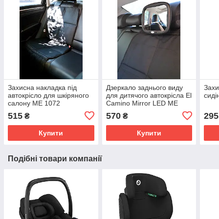
Захисна накладка під
Дзеркало заднього виду
Захи
автокрісло для шкіряного
для дитячого автокрісла El
сиді
салону ME 1072
Camino Mirror LED ME
1149
515
570
295
₴
₴
Купити
Купити
Подібні товари компанії