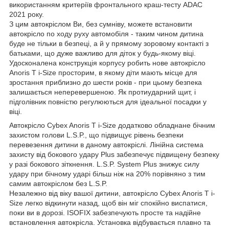
використанням критеріїв фронтального краш-тесту ADAC
2021 року.
З цим автокріслом Ви, без сумніву, можете встановити
автокрісло по ходу руху автомобіля - таким чином дитина
буде не тільки в безпеці, а й у прямому зоровому контакті з
батьками, що дуже важливо для діток у будь-якому віці.
Удосконалена конструкція корпусу робить нове автокрісло
Anoris T i-Size просторим, в якому діти мають місце для
зростання приблизно до шести років - при цьому безпека
залишається неперевершеною. Як протиударний щит, і
підголівник повністю регулюються для ідеальної посадки у
віці.
Автокрісло Cybex Anoris T i-Size додатково обладнане бічним
захистом голови L.S.P., що підвищує рівень безпеки
перевезення дитини в даному автокріслі. Лінійна система
захисту від бокового удару Plus забезпечує підвищену безпеку
у разі бокового зіткнення. L.S.P. System Plus знижує силу
удару при бічному ударі більш ніж на 20% порівняно з тим
самим автокріслом без L.S.P.
Незалежно від віку вашої дитини, автокрісло Cybex Anoris T i-
Size легко відкинути назад, щоб він міг спокійно виспатися,
поки ви в дорозі. ISOFIX забезпечують просте та надійне
встановлення автокрісла. Установка відбувається плавно та