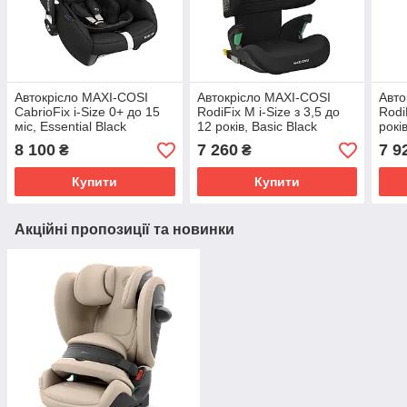
Автокрісло MAXI-COSI
Автокрісло MAXI-COSI
Авто
CabrioFix i-Size 0+ до 15
RodiFix M i-Size з 3,5 до
Rodi
міс, Essential Black
12 років, Basic Black
рокі
8 100
7 260
7 9
₴
₴
Купити
Купити
Акційні пропозиції та новинки