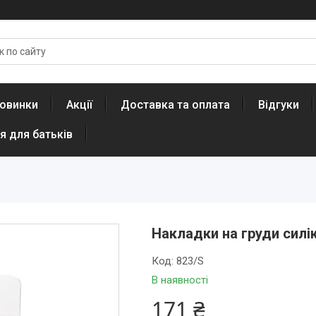
овинки
Акції
Доставка та оплата
Відгуки
я для батьків
Накладки на груди силік
Код:
823/S
В наявності
171 ₴