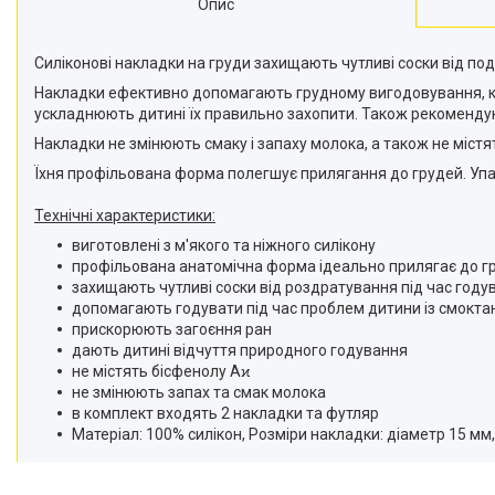
Опис
Силіконові накладки на груди захищають чутливі соски від подр
Накладки ефективно допомагають грудному вигодовування, кол
ускладнюють дитині їх правильно захопити. Також рекоменду
Накладки не змінюють смаку і запаху молока, а також не містя
Їхня профільована форма полегшує прилягання до грудей. Упа
Технічні характеристики:
виготовлені з м'якого та ніжного силікону
профільована анатомічна форма ідеально прилягає до г
захищають чутливі соски від роздратування під час году
допомагають годувати під час проблем дитини із смокт
прискорюють загоєння ран
дають дитині відчуття природного годування
не містять бісфенолу Аϰ
не змінюють запах та смак молока
в комплект входять 2 накладки та футляр
Матеріал: 100% силікон, Розміри накладки: діаметр 15 мм