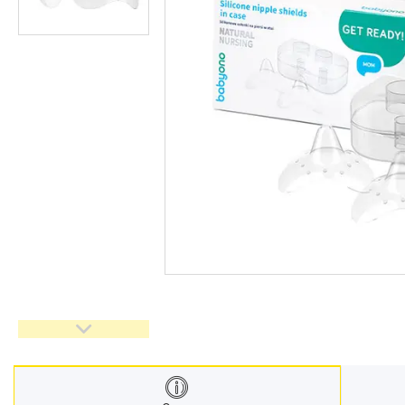
Меблі дитячі
Дитячий транспорт
Іграшки
Засоби особистої гігієни
Дитяче харчування
Одяг дитячий
Переноски для дітей
Дитяча безпека
Басейни каркасні
Валізи дитячі
Надувна продукція для дітей
Корисна інформація для
батьків