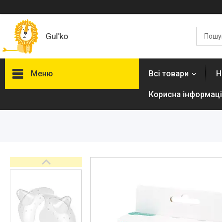
Gul'ko
Меню
Всі товари
Н
Корисна інформаці
Про нас
Акційні пропозиції
Новинки
Товари
ТОП товарів Пакунок Малюка
Підбірка товарів для малюка
до року (7000 грн)
Автокрісла
Дитячі візочки