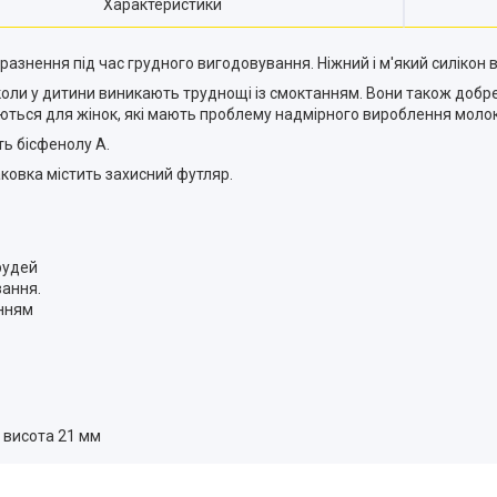
Характеристики
азнення під час грудного вигодовування. Ніжний і м'який силікон в
и у дитини виникають труднощі із смоктанням. Вони також добре п
ються для жінок, які мають проблему надмірного вироблення молок
ть бісфенолу А.
ковка містить захисний футляр.
рудей
вання.
анням
, висота 21 мм