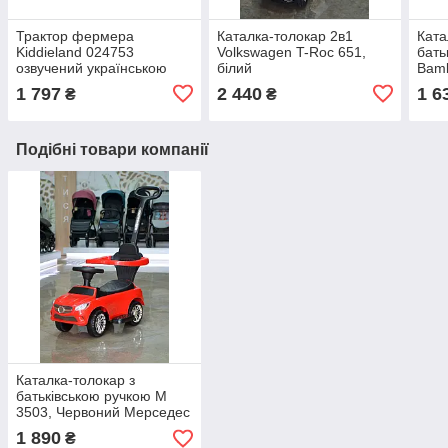
Трактор фермера
Каталка-толокар 2в1
Ката
Kiddieland 024753
Volkswagen T-Roc 651,
бать
озвучений українською
білий
Bamb
коле
1 797
2 440
1 6
₴
₴
Подібні товари компанії
Каталка-толокар з
батьківською ручкою M
3503, Червоний Мерседес
1 890
₴