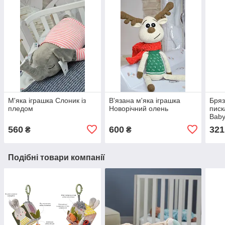
М'яка іграшка Слоник із
В'язана м'яка іграшка
Бряз
пледом
Новорічний олень
писк
Bab
560
600
321
₴
₴
Подібні товари компанії