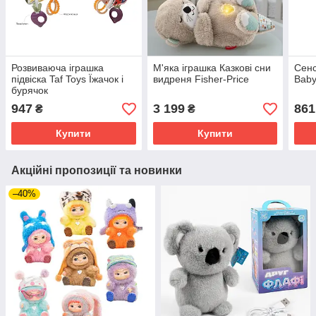
Розвиваюча іграшка
М'яка іграшка Казкові сни
Сенс
підвіска Taf Toys Їжачок і
видреня Fisher-Price
Bab
бурячок
947
3 199
861
₴
₴
Купити
Купити
Акційні пропозиції та новинки
–40%