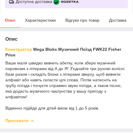
Доступна доставка
Опис
Характеристики
Відгуки про товар
Доставка
Опис
Конструктор
Mega Bloks Музичний Поїзд FWK22 Fisher
Price
Ваше маля швидко вивчить абетку, коли збере музичний
паровозик з літерами від А до Я! З'єднайте три рухомі колісні
бази разом і складіть блоки з літерами зверху, щоб вивчити
алфавіт або навіть скласти цілі слова. Потім натисніть на
трубу поїзда і почуєте справжні звуки поїзда, а також пісню,
яка додасть музичного чаклунства у вашу пригоду з
алфавітом!
Відмінно підійде для дітей віком від 1 до 5 років.
Приховати