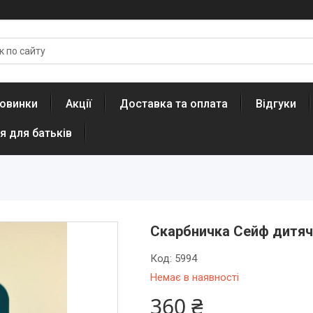
овинки
Акції
Доставка та оплата
Відгуки
я для батьків
Скарбничка Сейф дитяч
Код:
5994
Немає в наявності
360 ₴