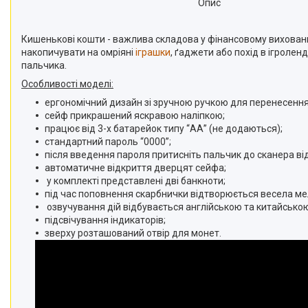
Опис
Кишенькові кошти - важлива складова у фінансовому вихован
накопичувати на омріяні
іграшки
, ґаджети або похід в ігроле
пальчика.
Особливості моделі:
ергономічний дизайн зі зручною ручкою для перенесення
сейф прикрашений яскравою наліпкою;
працює від 3-х батарейок типу “АА” (не додаються);
стандартний пароль “0000”;
після введення пароля притисніть пальчик до сканера ві
автоматичне відкриття дверцят сейфа;
у комплекті представлені дві банкноти;
під час поповнення скарбнички відтворюється весела ме
озвучування дій відбувається англійською та китайсько
підсвічування індикаторів;
зверху розташований отвір для монет.