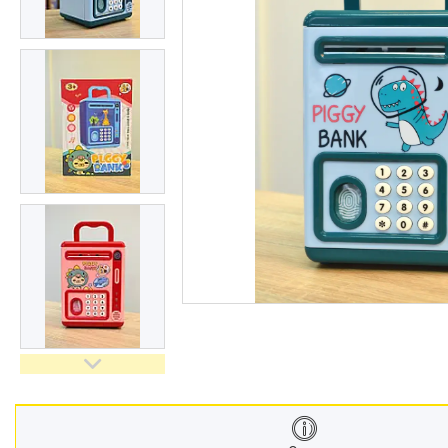
Меблі дитячі
Дитячий транспорт
Іграшки
Засоби особистої гігієни
Дитяче харчування
Одяг дитячий
Переноски для дітей
Дитяча безпека
Басейни каркасні
Валізи дитячі
Надувна продукція для дітей
Корисна інформація для
батьків