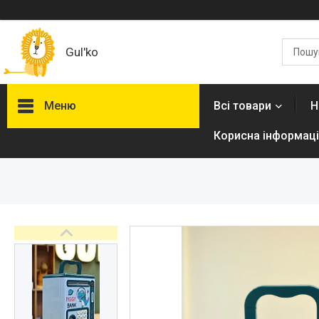
Gul'ko
Меню
Всі товари
Н
Корисна інформаці
Про нас
Акційні пропозиції
Новинки
Товари
ТОП товарів Пакунок Малюка
Підбірка товарів для малюка
до року (7000 грн)
Автокрісла
Дитячі візочки