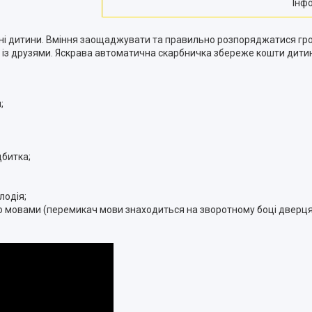
Інф
ні дитини. Вміння заощаджувати та правильно розпоряджатися гро
нд із друзями. Яскрава автоматична скарбничка збереже кошти дити
;
дбитка;
лодія;
ю мовами (перемикач мови знаходиться на зворотному боці дверця