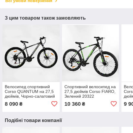
Всі умови повернення
З цим товаром також замовляють
Велосипед спортивний
Спортивний велосипед на
Вело
Corso QUANTUM на 27,5
27,5 дюймів Corso FIARO,
Cors
дюймів, Чорно-салатовий
Зелений 20322
дюйм
27637
LR-
8 090
10 360
9 9
₴
₴
Подібні товари компанії