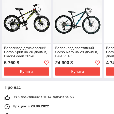
Велосипед двухколесний
Велосипед спортивний
Вело
Corso Spirit на 20 дюймів,
Corso Nero на 29 дюймів,
Cors
Black-Green 20946
Blue 29189
дюйм
5 760
24 900
4 7
₴
₴
Купити
Купити
Про нас
98% позитивних з 1014 відгуків за рік
Працює з 20.06.2022