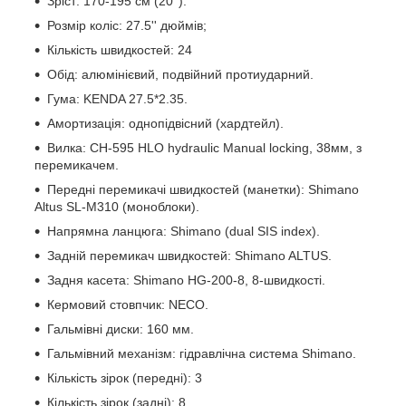
Зріст: 170-195 см (20'').
Розмір коліс: 27.5'' дюймів;
Кількість швидкостей: 24
Обід: алюмінієвий, подвійний протиударний.
Гума: KENDA 27.5*2.35.
Амортизація: однопідвісний (хардтейл).
Вилка: CH-595 HLO hydraulic Manual locking, 38мм, з
перемикачем.
Передні перемикачі швидкостей (манетки): Shimano
Altus SL-M310 (моноблоки).
Напрямна ланцюга: Shimano (dual SIS index).
Задній перемикач швидкостей: Shimano ALTUS.
Задня касета: Shimano HG-200-8, 8-швидкості.
Кермовий стовпчик: NECO.
Гальмівні диски: 160 мм.
Гальмівний механізм: гідравлічна система Shimano.
Кількість зірок (передні): 3
Кількість зірок (задні): 8