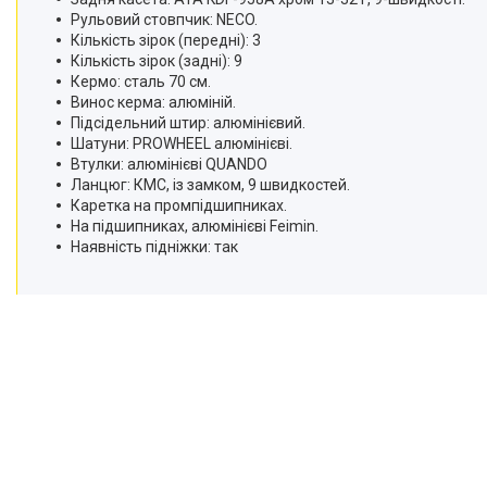
Рульовий стовпчик: NECO.
Кількість зірок (передні): 3
Кількість зірок (задні): 9
Кермо: сталь 70 см.
Винос керма: алюміній.
Підсідельний штир: алюмінієвий.
Шатуни: PROWHEEL алюмінієві.
Втулки: алюмінієві QUANDO
Ланцюг: КМС, із замком, 9 швидкостей.
Каретка на промпідшипниках.
На підшипниках, алюмінієві Feimin.
Наявність підніжки: так