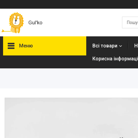
Gul'ko
Меню
Всі товари
Н
Корисна інформаці
Про нас
Акційні пропозиції
Новинки
Товари
ТОП товарів Пакунок Малюка
Підбірка товарів для малюка
до року (7000 грн)
Автокрісла
Дитячі візочки