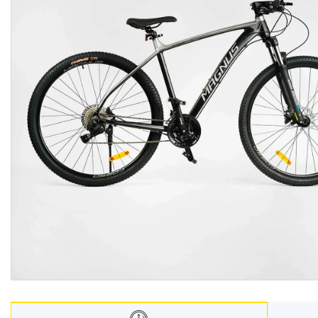
Меблі дитячі
Дитячий транспорт
Іграшки
Засоби особистої гігієни
Дитяче харчування
Одяг дитячий
Переноски для дітей
Дитяча безпека
Басейни каркасні
Валізи дитячі
Надувна продукція для дітей
Корисна інформація для
батьків