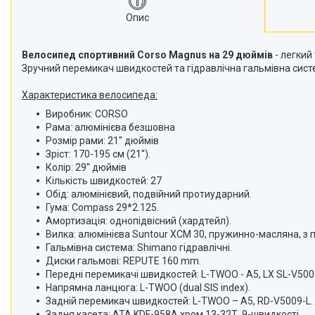
Опис
Велосипед спортивний Corso Magnus на 29 дюймів
- легкий
Зручний перемикач швидкостей та гідравлічна гальмівна систе
Характеристика велосипеда:
Виробник: CORSO
Рама: алюмінієва безшовна
Розмір рами: 21'' дюймів
Зріст: 170-195 см (21'').
Колір: 29'' дюймів
Кількість швидкостей: 27
Обід: алюмінієвий, подвійний протиударний.
Гума: Compass 29*2.125.
Амортизація: однопідвісний (хардтейл).
Вилка: алюмінієва Suntour XCM 30, пружинно-масляна, з
Гальмівна система: Shimano гідравлічні.
Диски гальмові: REPUTE 160 mm.
Передні перемикачі швидкостей: L-TWOO - A5, LX SL-V500
Напрямна ланцюга: L-TWOO (dual SIS index).
Задній перемикач швидкостей: L-TWOO – A5, RD-V5009-L.
Задня касета: ATA KDF-958A хром 13-32Т, 9-швидкості.