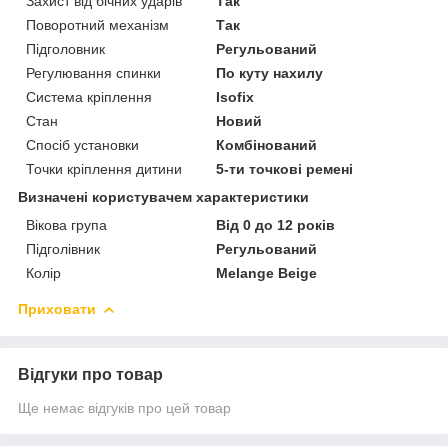
Захист від бічних ударів
Так
Поворотний механізм
Так
Підголовник
Регульований
Регулювання спинки
По куту нахилу
Система кріплення
Isofix
Стан
Новий
Спосіб установки
Комбінований
Точки кріплення дитини
5-ти точкові ремені
Визначені користувачем характеристики
Вікова група
Від 0 до 12 років
Підголівник
Регульований
Колір
Melange Beige
Приховати
Відгуки про товар
Ще немає відгуків про цей товар