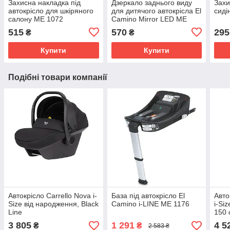
Захисна накладка під
Дзеркало заднього виду
Захи
автокрісло для шкіряного
для дитячого автокрісла El
сиді
салону ME 1072
Camino Mirror LED ME
1149
515
570
295
₴
₴
Купити
Купити
Подібні товари компанії
Автокрісло Carrello Nova i-
База під автокрісло El
Авто
Size від народження, Black
Camino i-LINE ME 1176
i-Si
Line
150 
3 805
1 291
4 5
₴
₴
2 583 ₴