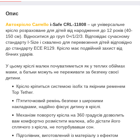
Опис
Автокрісло Carrello
i-Safe CRL-11808
– це універсальне
крісло розраховане для дітей від народження до 12 років (40-
150 см). Відноситися до груп 0+/1/2/3. Відповідає сучасному
стандарту I-Size і схвалено для перевезення дітей відповідно
до стандарту ECE R129. Крісло має подвійний захист від
бічних ударів.
У цьому кріслі малюк почуватиметься як у теплих обіймах
мами, а батьки можуть не переживати за безпеку своєї
дитини.
Крісло кріпиться системою isofix та якірним ременем
Top Tether.
П'ятиточковий ремінь безпеки з широкими
накладками, надійно фіксує дитину в кріслі.
Механізм повороту крісла на 360 градусів дозволить
вам комфортно розмістити малюка, або дістати його
сплячого з крісла, не потурбувавши сон.
Підголівник, виготовлений із матеріалу з ефектом