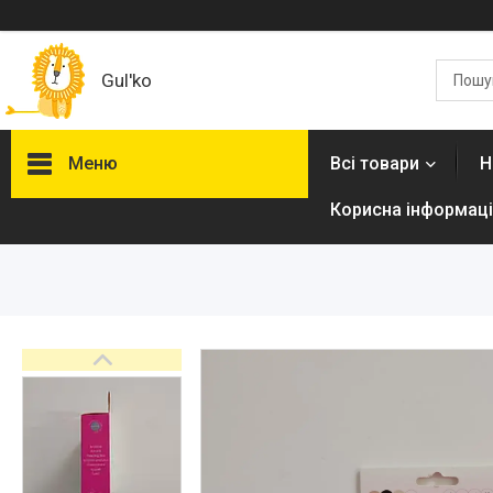
Gul'ko
Меню
Всі товари
Н
Корисна інформаці
Про нас
Акційні пропозиції
Новинки
Товари
ТОП товарів Пакунок Малюка
Підбірка товарів для малюка
до року (7000 грн)
Автокрісла
Дитячі візочки