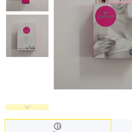
Меблі дитячі
Дитячий транспорт
Іграшки
Засоби особистої гігієни
Дитяче харчування
Одяг дитячий
Переноски для дітей
Дитяча безпека
Басейни каркасні
Валізи дитячі
Надувна продукція для дітей
Корисна інформація для
батьків