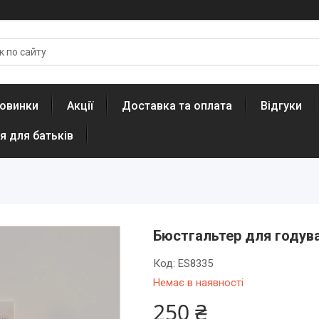
овинки
Акції
Доставка та оплата
Відгуки
я для батьків
Бюстгальтер для годува
Код:
ES8335
Немає в наявності
250 ₴