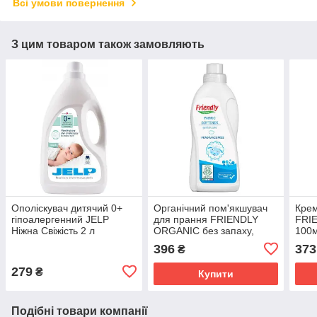
Всі умови повернення
З цим товаром також замовляють
Ополіскувач дитячий 0+
Органічний пом'якшувач
Крем
гіпоалергенний JELP
для прання FRIENDLY
FRI
Ніжна Свіжість 2 л
ORGANIC без запаху,
100
750мл
396
373
₴
279
₴
Купити
Подібні товари компанії