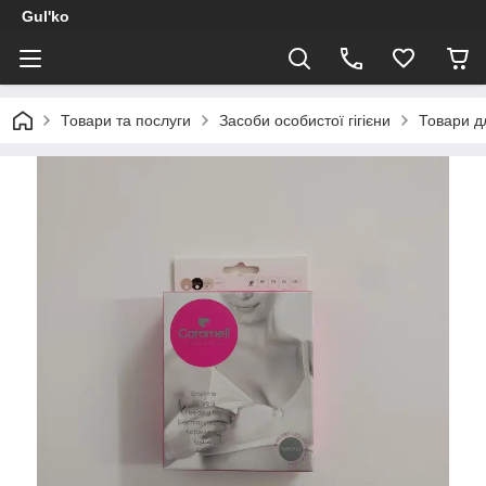
Gul'ko
Товари та послуги
Засоби особистої гігієни
Товари д