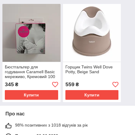
Бюстгальтер для
Горщик Twins Well Dove
годування Caramell Basic
Potty, Beige Sand
мереживо, Кремовий 100
345
559
₴
₴
Купити
Купити
Про нас
98% позитивних з 1018 відгуків за рік