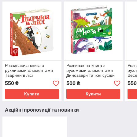
Розвиваюча книга з
Розвиваюча книга з
Розв
рухливими елементами
рухомими елементами
рух
Тварини в лісі
Динозаври та їхні сусіди
Весе
550
500
550
₴
₴
Купити
Купити
Акційні пропозиції та новинки