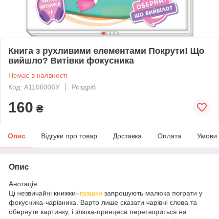
Книга з рухливими елементами Покрути! Що
вийшло? Витівки фокусника
Немає в наявності
Код: А1106006У
Роздріб
160
₴
Опис
Відгуки про товар
Доставка
Оплата
Умови
Опис
Анотація
Ці незвичайні книжки-
іграшки
запрошують малюка пограти у
фокусника-чарівника. Варто лише сказати чарівні слова та
обернути картинку, і злюка-принцеса перетвориться на