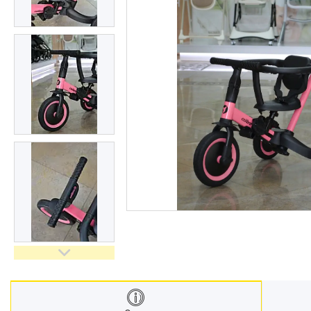
Меблі дитячі
Дитячий транспорт
Іграшки
Засоби особистої гігієни
Дитяче харчування
Одяг дитячий
Переноски для дітей
Дитяча безпека
Басейни каркасні
Валізи дитячі
Надувна продукція для дітей
Корисна інформація для
батьків