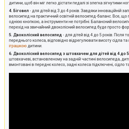
дитини, щоб він міг легко дістати педалі зі злегка зігнутими 
4. Біговел
- для дітей від 3 до 4 років. Завдяки інноваційній
велосипед на практичний освітній велосипед-баланс. Все, що п
однією кнопкою, а інструменти не потрібні. Балансний велос
перехід на звичайний двоколісний велосипед буде просто фо
5. Двоколісний велосипед
- для дітей від 4 до 5 років. Післ
переднього колеса, відповідно відрегулювати висоту сідла т
іграшкою
дитини.
6. Двоколісний велосипед з штовхачем для дітей від 4 до 5
штовхачеві, встановленому на задній частині велосипеда, дит
вмонтовані в переднє колесо, задні колеса підключені, сідло 