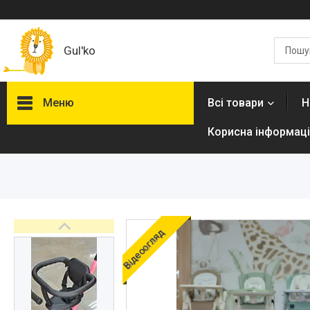
Gul'ko
Меню
Всі товари
Н
Корисна інформаці
Про нас
Акційні пропозиції
Новинки
Товари
Відеоогляд
ТОП товарів Пакунок Малюка
Підбірка товарів для малюка
до року (7000 грн)
Автокрісла
Дитячі візочки