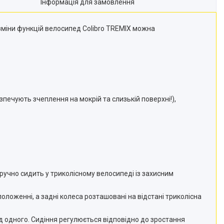
Інформація для замовлення
і зміни функцій велосипед Colibro TREMIX можна
печують зчеплення на мокрій та слизькій поверхні!),
к зручно сидить у триколісному велосипеді із захисним
 положенні, а задні колеса розташовані на відстані триколісна
 від одного. Сидіння регулюється відповідно до зростання