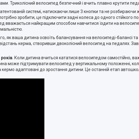
ногами. Триколісний велосипед безпечний і вчить плавно крутити педа
 запатентованій системі, натискаючи лише 3 кнопки та не розбираюч
отрібно зробити, це підключити задні колеса до одного стійкого п
ипед вважається найкращим способом навчитися їздити на велосипе
рмальністю.
я того, як ваша дитина освоїть балансування на велосипеді-балансі т
а відстань керма, створивши двоколісний велосипед на педалях. За
 років
. Коли дитина вчиться кататися велосипедом самостійно, ва
ина може підтримувати велосипед у вертикальному положенні, коли 
та кермо адаптовані до зростання дитини. Це останній етап автошко