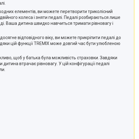
лі.
и жодних елементів, ви можете перетворити триколісний
одвійного колеса і зняти педалі. Педалі розбираються лише
ді. Ваша дитина швидко навчиться тримати рівновагу і
а досягне відповідного віку, ви можете прикріпити педалі до
вдяки цій функції TREMIX може довгий час бути улюбленою
жливо, щоб у батька була можливість страховки. Завдяки
дитина втрачає рівновагу. У цій конфігурації педалі
ли.