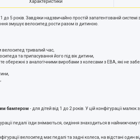
Характеристики
ід 1 до 5 років. Завдяки надзвичайно простій запатентованій систем
ення змушує велосипед рости разом із дитиною.
и велосипед тривалий час,
лосипеда та припасування його під вік дитини,
е обережні з аналогічними виробами з колесами з ЕВА, які не забез
тини,
,
ним бампером
- для дітей від 1 до 2 років. У цій конфігурації малю
нфігурації педалі їзди знімаються, сидіння знаходиться в найнижчому
 конфігурації велосипед має педалі та задні колеса, на відстані один