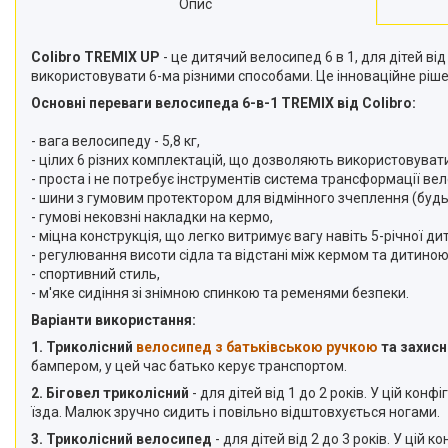
Опис
Colibro TREMIX UP
- це дитячий велосипед 6 в 1, для дітей в
використовувати 6-ма різними способами. Це інноваційне ріш
Основні переваги велосипеда 6-в-1 TREMIX від Colibro:
- вага велосипеду - 5,8 кг,
- цілих 6 різних комплектацій, що дозволяють використовуват
- проста і не потребує інструментів система трансформації ве
- шини з гумовим протектором для відмінного зчеплення (будьт
- гумові нековзні накладки на кермо,
- міцна конструкція, що легко витримує вагу навіть 5-річної ди
- регулювання висоти сідла та відстані між кермом та дитиною
- спортивний стиль,
- м'яке сидіння зі знімною спинкою та ременями безпеки.
Варіанти використання:
1. Триколісний
велосипед з батьківською ручкою
та захис
бампером, у цей час батько керує транспортом.
2. Біговел триколісний
- для дітей від 1 до 2 років. У цій ко
їзда. Малюк зручно сидить і повільно відштовхується ногами.
3. Триколісний велосипед
- для дітей від 2 до 3 років. У цій