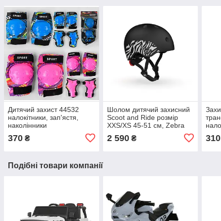
Дитячий захист 44532
Шолом дитячий захисний
Захи
налокітники, зап'ястя,
Scoot and Ride розмір
тран
наколінники
XXS/XS 45-51 см, Zebra
нало
зап'
370
2 590
310
₴
₴
Подібні товари компанії