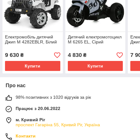
Електромобіль дитячий
Дитячий електромотоцикл
Елек
Джип M 4282EBLR, Білий
M 6265 EL, Сірий
Джип
9 630
4 830
7 9
₴
₴
Купити
Купити
Про нас
98% позитивних з 1020 відгуків за рік
Працює з 20.06.2022
м. Кривий Ріг
проспект Гагаріна 55, Кривий Ріг, Україна
Контакти