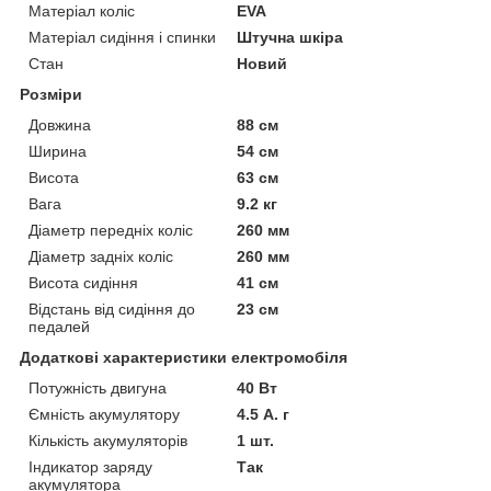
Матеріал коліс
EVA
Матеріал сидіння і спинки
Штучна шкіра
Стан
Новий
Розміри
Довжина
88 см
Ширина
54 см
Висота
63 см
Вага
9.2 кг
Діаметр передніх коліс
260 мм
Діаметр задніх коліс
260 мм
Висота сидіння
41 см
Відстань від сидіння до
23 см
педалей
Додаткові характеристики електромобіля
Потужність двигуна
40 Вт
Ємність акумулятору
4.5 А. г
Кількість акумуляторів
1 шт.
Індикатор заряду
Так
акумулятора