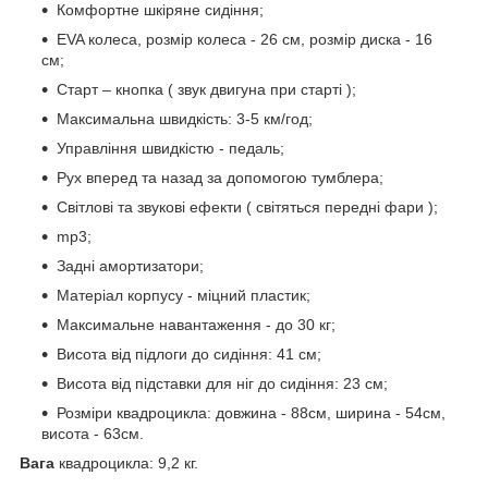
Комфортне шкіряне сидіння;
EVA колеса, розмір колеса - 26 см, розмір диска - 16
см;
Старт – кнопка ( звук двигуна при старті );
Максимальна швидкість: 3-5 км/год;
Управління швидкістю - педаль;
Рух вперед та назад за допомогою тумблера;
Світлові та звукові ефекти ( світяться передні фари );
mp3;
Задні амортизатори;
Матеріал корпусу - міцний пластик;
Максимальне навантаження - до 30 кг;
Висота від підлоги до сидіння: 41 см;
Висота від підставки для ніг до сидіння: 23 см;
Розміри квадроцикла: довжина - 88см, ширина - 54см,
висота - 63см.
Вага
квадроцикла: 9,2 кг.