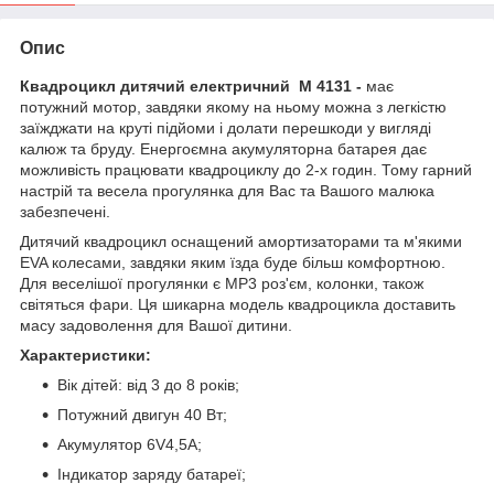
Опис
Квадроцикл дитячий електричний M 4131 -
має
потужний мотор, завдяки якому на ньому можна з легкістю
заїжджати на круті підйоми і долати перешкоди у вигляді
калюж та бруду. Енергоємна акумуляторна батарея дає
можливість працювати квадроциклу до 2-х годин. Тому гарний
настрій та весела прогулянка для Вас та Вашого малюка
забезпечені.
Дитячий квадроцикл оснащений амортизаторами та м'якими
EVA колесами, завдяки яким їзда буде більш комфортною.
Для веселішої прогулянки є MP3 роз'єм, колонки, також
світяться фари. Ця шикарна модель квадроцикла доставить
масу задоволення для Вашої дитини.
Характеристики:
Вік дітей: від 3 до 8 років;
Потужний двигун 40 Вт;
Акумулятор 6V4,5A;
Індикатор заряду батареї;