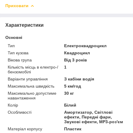
Приховати
Характеристики
Основні
Тип
Електроквадроцикл
Тип кузова
Квадроцикл
Вікова група
Від 3 років
Кількість місць в електро-/
1
бензомобілі
Варіанти управління
З кабіни водія
Максимальна швидкість
5 км/год
Максимально допустиме
30 кг
навантаження
Колір
Білий
Особливості
Амортизатор, Світлові
ефекти, Передні фари,
Звукові ефекти, MP3-роз'єм
Матеріал корпусу
Пластик