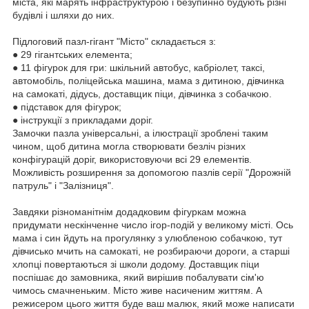
міста, які марять інфраструктурою і безупинно будують різні
будівлі і шляхи до них.
Підлоговий пазл-гігант "Місто" складається з:
● 29 гігантських елемента;
● 11 фігурок для гри: шкільний автобус, кабріолет, таксі,
автомобіль, поліцейська машина, мама з дитиною, дівчинка
на самокаті, дідусь, доставщик піци, дівчинка з собачкою.
● підставок для фігурок;
● інструкції з прикладами доріг.
Замочки пазла універсальні, а ілюстрації зроблені таким
чином, щоб дитина могла створювати безліч різних
конфігурацій доріг, використовуючи всі 29 елементів.
Можливість розширення за допомогою пазлів серії "Дорожній
патруль" і "Залізниця".
Завдяки різноманітнім додадковим фігуркам можна
придумати нескінченне число ігор-подій у великому місті. Ось
мама і син йдуть на прогулянку з улюбленою собачкою, тут
дівчисько мчить на самокаті, не розбираючи дороги, а старші
хлопці повертаються зі школи додому. Доставщик піци
поспішає до замовника, який вирішив побалувати сім'ю
чимось смачненьким. Місто живе насиченим життям. А
режисером цього життя буде ваш малюк, який може написати