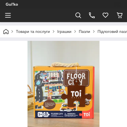
Gul'ko
Товари та послуги
Іграшки
Пазли
Підлоговий пазл