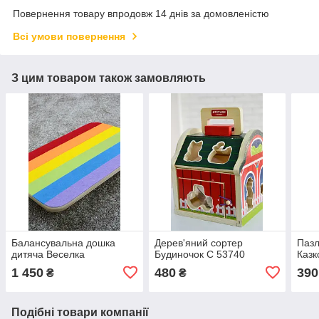
Повернення товару впродовж 14 днів за домовленістю
Всі умови повернення
З цим товаром також замовляють
Балансувальна дошка
Дерев'яний сортер
Пазл
дитяча Веселка
Будиночок C 53740
Казк
1 450
480
390
₴
₴
Подібні товари компанії