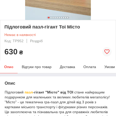
Підлоговий пазл-гігант Toi Місто
Немає в наявності
Код: TP952
Роздріб
630
₴
Опис
Відгуки про товар
Доставка
Оплата
Умови
Опис
Підлоговий
пазл
-гігант "Місто" від TOI
стане найкращим
подарунком для маленьких та великих любителів мегаполісу!
"Місто" - це тематична гра-пазл для дітей від 3 років з
картками міського транспорту і фігурками різних персонажів.
Це захоплююча та пізнавальна гра для справжніх любителів