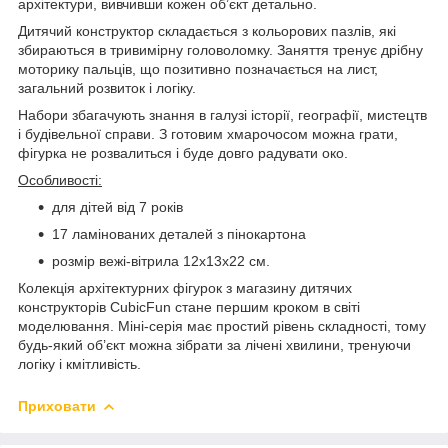
архітектури, вивчивши кожен об’єкт детально.
Дитячий конструктор складається з кольорових пазлів, які
збираються в тривимірну головоломку. Заняття тренує дрібну
моторику пальців, що позитивно позначається на лист,
загальний розвиток і логіку.
Набори збагачують знання в галузі історії, географії, мистецтв
і будівельної справи. З готовим хмарочосом можна грати,
фігурка не розвалиться і буде довго радувати око.
Особливості:
для дітей від 7 років
17 ламінованих деталей з пінокартона
розмір вежі-вітрила 12x13x22 см.
Колекція архітектурних фігурок з магазину дитячих
конструкторів CubicFun стане першим кроком в світі
моделювання. Міні-серія має простий рівень складності, тому
будь-який об’єкт можна зібрати за лічені хвилини, тренуючи
логіку і кмітливість.
Приховати