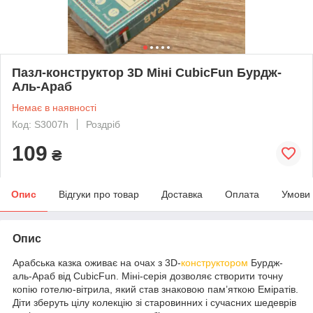
Пазл-конструктор 3D Міні CubicFun Бурдж-
Аль-Араб
Немає в наявності
Код: S3007h
Роздріб
109
₴
Опис
Відгуки про товар
Доставка
Оплата
Умови
Опис
Арабська казка оживає на очах з 3D-
конструктором
Бурдж-
аль-Араб від CubicFun. Міні-серія дозволяє створити точну
копію готелю-вітрила, який став знаковою пам’яткою Еміратів.
Діти зберуть цілу колекцію зі старовинних і сучасних шедеврів